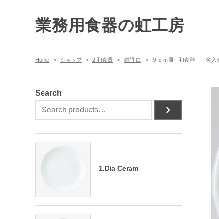
業務用食器の虹工房
Home
ショップ
2.和食器
鳴門 白
９ｃｍ皿 和食器 名入れ・
Search
1.Dia Ceram