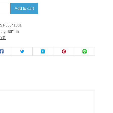
Add to cart
:
ST-86041001
gory:
鳴門 白
白系