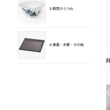
5.割烹のうつわ
6.漆器・木製・その他
R