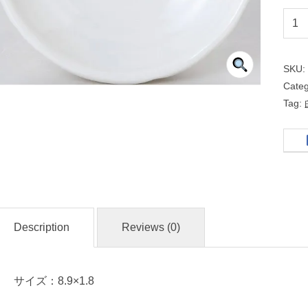
９
ｃ
ｍ
SKU
皿
Cate
Tag:
和
食
器
名
Description
Reviews (0)
入
れ
・
サイズ：8.9×1.8
マ
ー