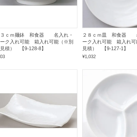
積
）
【
２３ｃｍ麺鉢 和食器 名入れ・
２８ｃｍ皿 和食器 
9
ーク入れ可能 箱入れ可能（※別
ーク入れ可能 箱入れ可
見積） 【9-128-8】
見積） 【9-127-1】
-
03
¥
1,032
1
2
7
-
7
】
q
u
a
n