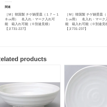
ク
関連
入
［Ｍ］韓国製 チゲ鍋受皿（１７～１
［Ｍ］韓国製 チゲ鍋受皿（
８㎝用） 名入れ・マーク入れ可
１㎝用） 名入れ・マーク
れ
能 箱入れ可能（※別途見積）
能 箱入れ可能（※別途
可
【ヌ731-227】
【ヌ731-237】
能
箱
入
elated products
れ
可
能
（
※
別
途
見