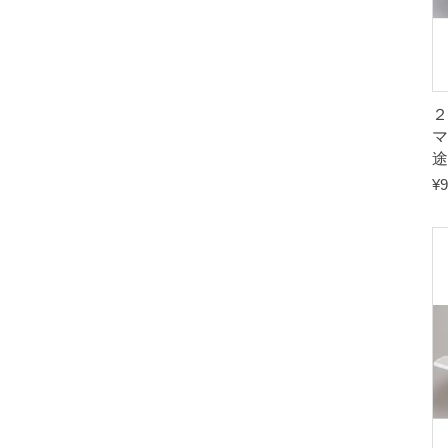
マ
途
¥
9