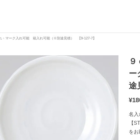
マーク入れ可能 箱入れ可能（※別途見積） 【9-127-7】
９
ー
途
¥
18
名入
【S
をお