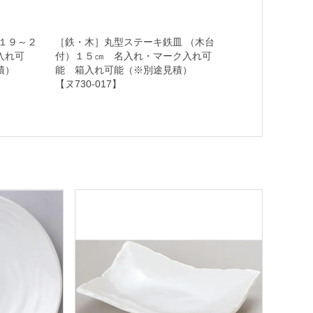
１９～２
［鉄・木］丸型ステーキ鉄皿 （木台
入れ可
付）１５㎝ 名入れ・マーク入れ可
見積）
能 箱入れ可能（※別途見積）
【ヌ730-017】