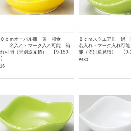
箱
入
れ
可
０ｃｍオーバル皿 黄 和食
８ｃｍスクエア皿 
能
器 名入れ・マーク入れ可能 箱
名入れ・マーク入れ可能
（
れ可能（※別途見積） 【9-159-
能（※別途見積） 【9-15
3】
※
¥
430
16
別
途
見
積
）
【
9