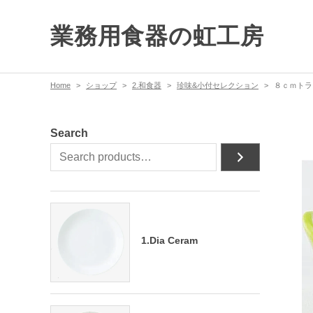
業務用食器の虹工房
Home
ショップ
2.和食器
珍味&小付セレクション
８ｃｍトラ
Search
1.Dia Ceram