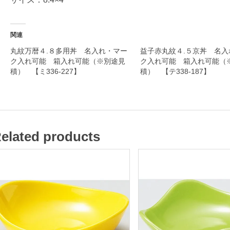
和
食
器
関連
丸紋万暦４.８多用丼 名入れ・マー
益子赤丸紋４.５京丼 名入
ク入れ可能 箱入れ可能（※別途見
ク入れ可能 箱入れ可能（
積） 【ミ336-227】
積） 【テ338-187】
名
入
れ
・
elated products
マ
ー
ク
入
れ
可
能