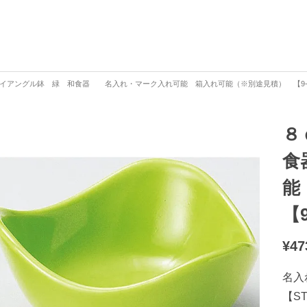
イアングル鉢 緑 和食器 名入れ・マーク入れ可能 箱入れ可能（※別途見積） 【9-16
８
食
能
【9
¥
47
名入
【S