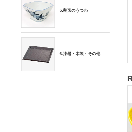
5.割烹のうつわ
6.漆器・木製・その他
R