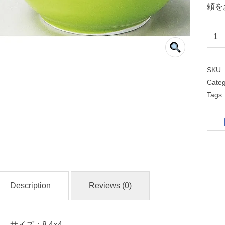
頼を
８
ｃ
ｍ
SKU
ト
Cate
ラ
Tags
イ
ア
ン
グ
ル
鉢
Description
Reviews (0)
緑
サイズ：8.4×4