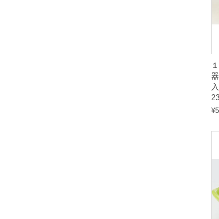
１
入
2
¥
5