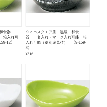
緑 和食器
９ｃｍスクエア皿 黒耀 和食
 箱入れ可
器 名入れ・マーク入れ可能 箱
9-12】
入れ可能（※別途見積） 【9-159-
3】
¥
516