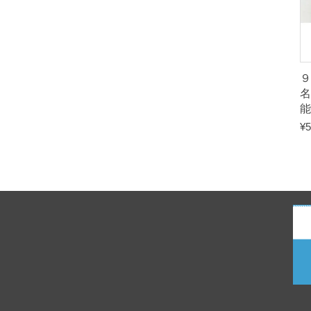
名
能
¥
5