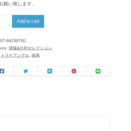
お願い致します。
Add to cart
:
ST-8423075G
gory:
珍味&小付セレクション
:
トライアングル
,
緑系