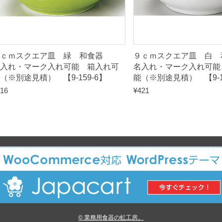
-
1
6
0
９ｃｍスクエア皿 緑 和食器
９ｃｍスクエア皿 
-
入れ・マーク入れ可能 箱入れ可
名入れ・マーク入れ可能
1
（※別途見積） 【9-159-6】
能（※別途見積） 【9-1
8
16
¥
421
】
q
u
a
n
t
i
t
y
© 業務用食器の虹工房。