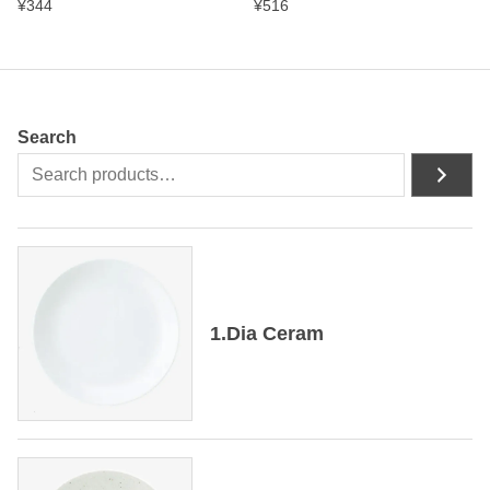
¥
344
¥
516
Search
1.Dia Ceram