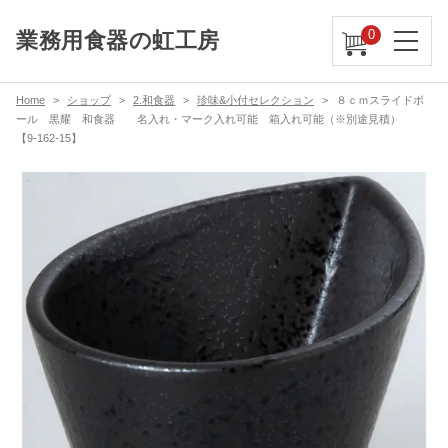
0
業務用食器の虹工房
Home
ショップ
2.和食器
珍味&小付セレクション
８ｃｍスライドボ
ール 黒耀 和食器 名入れ・マーク入れ可能 箱入れ可能（※別途見積）
【9-162-15】