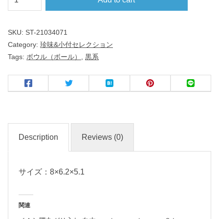
ｃ
ｍ
SKU:
ST-21034071
ス
Category:
珍味&小付セレクション
ラ
Tags:
ボウル（ボール）
,
黒系
イ
ド
ボ
ー
ル
Description
Reviews (0)
黒
耀
サイズ：8×6.2×5.1
和
食
関連
器