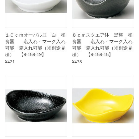
れ
可
能
（
１０ｃｍオーバル皿 白 和
８ｃｍスクエア鉢 黒耀 和
※
食器 名入れ・マーク入れ
食器 名入れ・マーク入れ
可能 箱入れ可能（※別途見
可能 箱入れ可能（※別途見
別
積） 【9-159-19】
積） 【9-159-15】
途
¥
421
¥
473
見
積
）
【
9
-
1
6