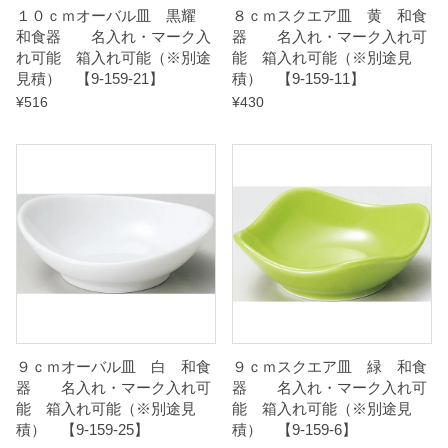
１０ｃｍオーバル皿 黒耀
８ｃｍスクエア皿 黄 和食
2
和食器 名入れ・マーク入
器 名入れ・マーク入れ可
-
れ可能 箱入れ可能（※別途
能 箱入れ可能（※別途見
1
見積） 【9-159-21】
積） 【9-159-11】
5
¥
516
¥
430
】
q
u
a
n
t
i
t
y
９ｃｍオーバル皿 白 和食
９ｃｍスクエア皿 緑 和食
器 名入れ・マーク入れ可
器 名入れ・マーク入れ可
能 箱入れ可能（※別途見
能 箱入れ可能（※別途見
積） 【9-159-25】
積） 【9-159-6】