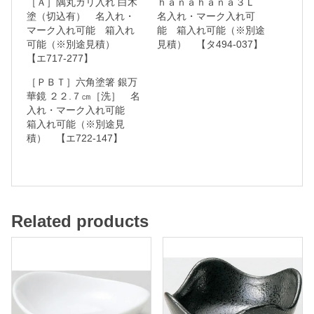
［Ａ］隅丸ガリ入れ 白木
ｈａｎａｈａｎａ３Ｌ
塗（切込有） 名入れ・
名入れ・マーク入れ可
マーク入れ可能 箱入れ
能 箱入れ可能（※別途
可能（※別途見積）
見積） 【タ494-037】
名
【エ717-277】
入
［ＰＢＴ］六角塗箸 銀万
れ
華鏡 ２２.７㎝［洗］ 名
入れ・マーク入れ可能
・
箱入れ可能（※別途見
マ
積） 【エ722-147】
ー
ク
入
れ
Related products
可
能
箱
入