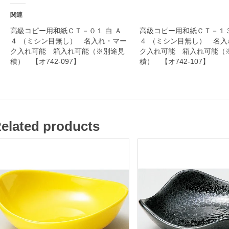
れ
関連
・
高級コピー用和紙ＣＴ－０１ 白 Ａ
高級コピー用和紙ＣＴ－１３
４ （ミシン目無し） 名入れ・マー
４ （ミシン目無し） 名入
マ
ク入れ可能 箱入れ可能（※別途見
ク入れ可能 箱入れ可能（
ー
積） 【オ742-097】
積） 【オ742-107】
ク
入
れ
可
elated products
能
箱
入
れ
可
能
（