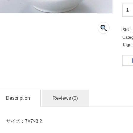
７
ｃ
ｍ
SKU
正
Cate
角
Tags
皿
白
和
食
Description
Reviews (0)
器
サイズ：7×7×3.2
名
入