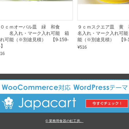
】
q
u
０ｃｍオーバル皿 緑 和食
９ｃｍスクエア皿 
a
器 名入れ・マーク入れ可能 箱
名入れ・マーク入れ可能
n
れ可能（※別途見積） 【9-159-
能（※別途見積） 【9-1
4】
¥
516
t
16
i
t
y
© 業務用食器の虹工房。