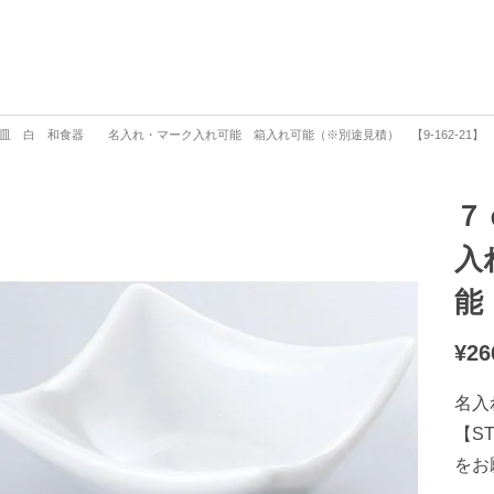
皿 白 和食器 名入れ・マーク入れ可能 箱入れ可能（※別途見積） 【9-162-21】
７
入
能
¥
26
名入
【S
をお