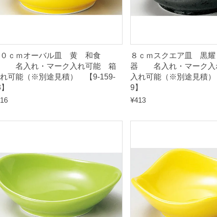
※
別
途
見
０ｃｍオーバル皿 黄 和食
８ｃｍスクエア皿 黒耀
積
器 名入れ・マーク入れ可能 箱
器 名入れ・マーク入
れ可能（※別途見積） 【9-159-
入れ可能（※別途見積） 【
）
3】
9】
16
¥
413
【
9
-
1
6
2
-
2
1