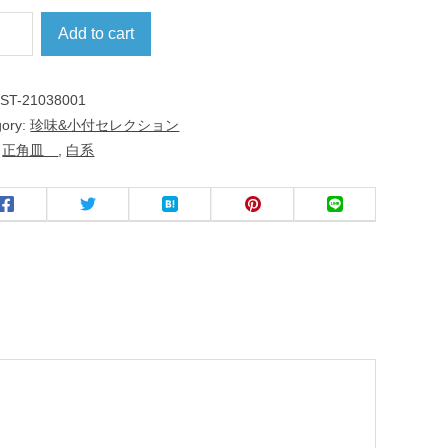
Add to cart
:
ST-21038001
gory:
珍味&小付セレクション
:
正角皿
,
白系