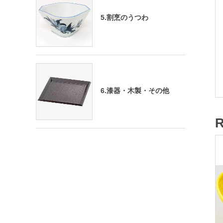
5.割烹のうつわ
6.漆器・木製・その他
R