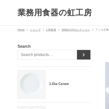
業務用食器の虹工房
Home
ショップ
2.和食器
珍味&小付セレクション
７ｃｍ正角
Search
1.Dia Ceram