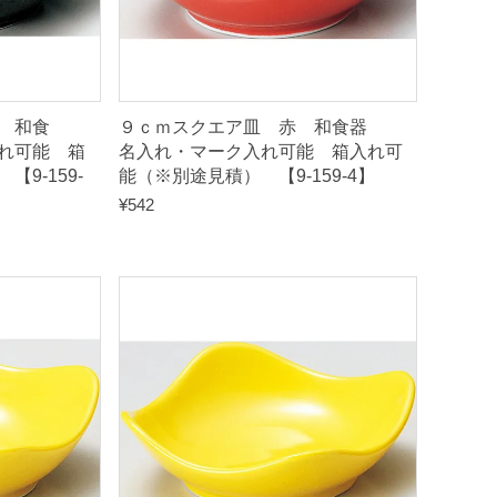
 和食
９ｃｍスクエア皿 赤 和食器
れ可能 箱
名入れ・マーク入れ可能 箱入れ可
9-159-
能（※別途見積） 【9-159-4】
¥
542