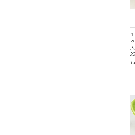
１
入
2
¥
5