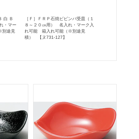
 白 Ｂ
［Ｆ］ＦＲＰ石焼ビビンバ受皿（１
れ・マー
８～２０㎝用） 名入れ・マーク入
※別途見
れ可能 箱入れ可能（※別途見
積） 【ヌ731-127】