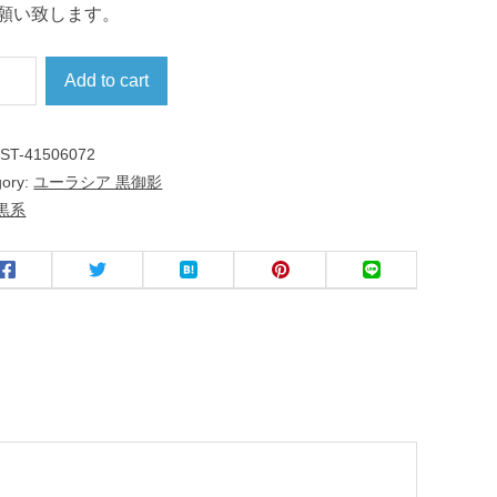
願い致します。
Add to cart
:
ST-41506072
gory:
ユーラシア 黒御影
黒系