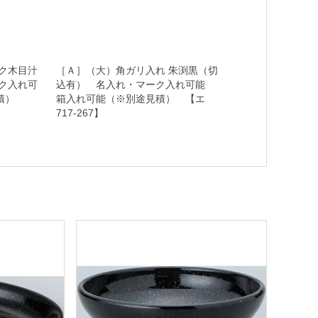
ク木目汁
［Ａ］（大）角ガリ入れ 朱渕黒（切
ク入れ可
込有） 名入れ・マーク入れ可能
見積）
箱入れ可能（※別途見積） 【エ
717-267】