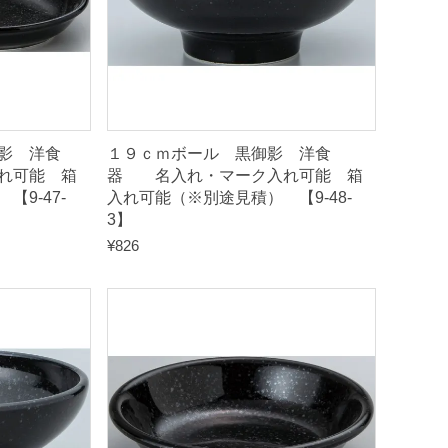
影 洋食
１９ｃｍボール 黒御影 洋食
れ可能 箱
器 名入れ・マーク入れ可能 箱
9-47-
入れ可能（※別途見積） 【9-48-
3】
¥
826