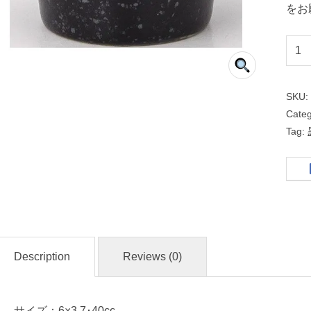
をお
６
ｃ
ｍ
SKU
プ
Cate
チ
Tag:
カ
ッ
プ
黒
御
Description
Reviews (0)
影
洋
サイズ：6×3.7･40cc