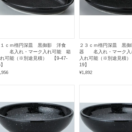
箱
入
れ
可
能
（
１ｃｍ楕円深皿 黒御影 洋食
２３ｃｍ楕円深皿 黒御
※
器 名入れ・マーク入れ可能 箱
器 名入れ・マーク入
れ可能（※別途見積） 【9-47-
入れ可能（※別途見積） 【
別
6】
19】
途
,956
¥
1,892
見
積
）
【
9
-