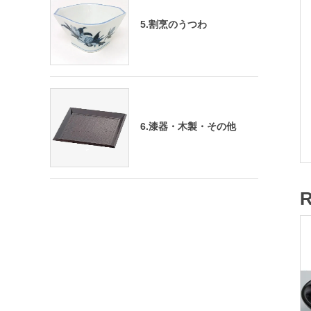
5.割烹のうつわ
6.漆器・木製・その他
R