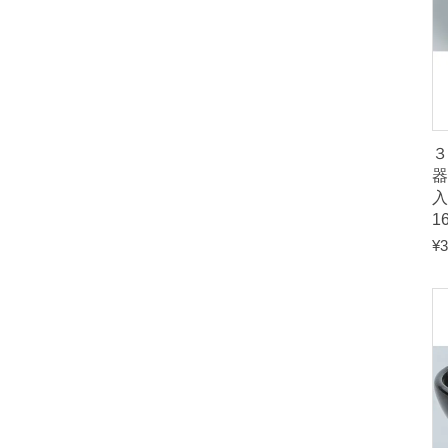
３
入
1
¥
3