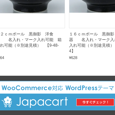
4
8
-
1
8
２ｃｍボール 黒御影 洋食
１６ｃｍボール 黒御影
】
器 名入れ・マーク入れ可能 箱
器 名入れ・マーク入
q
れ可能（※別途見積） 【9-48-
入れ可能（※別途見積） 【
】
4】
u
64
¥
628
a
n
t
i
t
y