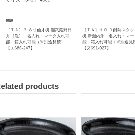
食
器
関連
［ＴＡ］３.８寸仙才椀 溜武蔵野日
［ＴＡ］１０.０耐熱スタッ
月［洗］ 名入れ・マーク入れ可
椀 新溜内朱 名入れ・マー
名
能 箱入れ可能（※別途見積）
能 箱入れ可能（※別途
入
【エ686-247】
【ヌ691-027】
れ
・
マ
ー
elated products
ク
入
れ
可
能