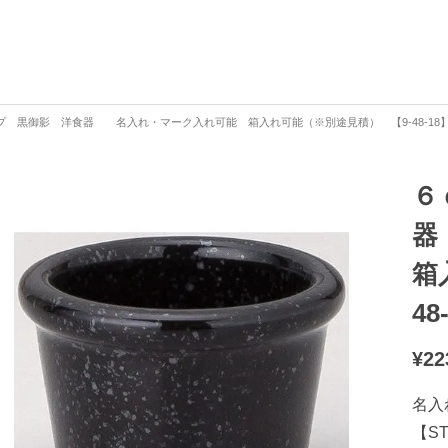
プ 黒御影 洋食器 名入れ・マーク入れ可能 箱入れ可能（※別途見積） 【9-48-18
６
器
箱
48
¥
22
名入
【S