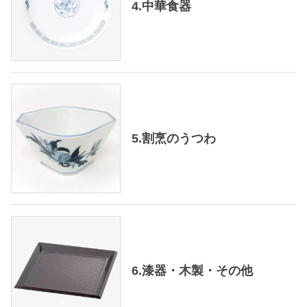
4.中華食器
5.割烹のうつわ
6.漆器・木製・その他