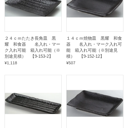
※
別
途
見
２４ｃｍたたき長角皿 黒
１４ｃｍ焼物皿 黒耀 和食
積
耀 和食器 名入れ・マー
器 名入れ・マーク入れ可
）
ク入れ可能 箱入れ可能（※
能 箱入れ可能（※別途見
別途見積） 【9-153-2】
積） 【9-152-12】
¥
1,118
¥
507
【
9
-
1
5
4
-
1
】