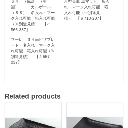
６４）（磁器）（中
舟型長皿 黒マット 名入
国） コニカルボール
れ・マーク入れ可能 箱
れ
（ＳＳ） 名入れ・マー
入れ可能（※別途見
・
ク入れ可能 箱入れ可能
積） 【ヌ718-207】
マ
（※別途見積） 【イ
566-337】
ー
マーレ ３４㎝ピザプレ
ク
ート 名入れ・マーク入
入
れ可能 箱入れ可能（※
れ
別途見積） 【キ557-
037】
可
能
箱
Related products
入
れ
可
能
（