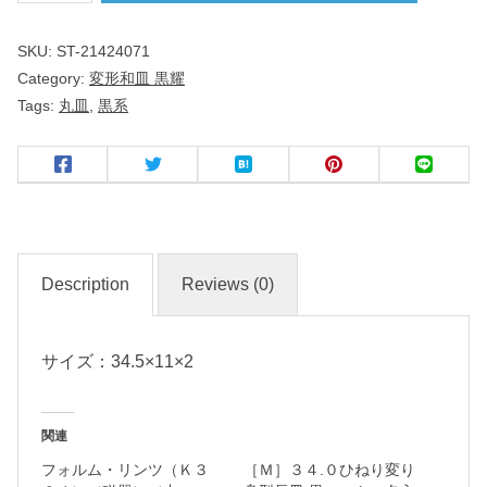
ｃ
SKU:
ST-21424071
ｍ
Category:
変形和皿 黒耀
長
Tags:
丸皿
,
黒系
丸
皿
黒
耀
Description
Reviews (0)
和
食
サイズ：34.5×11×2
器
関連
名
フォルム・リンツ（Ｋ３
［Ｍ］３４.０ひねり変り
入