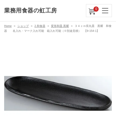
0
業務用食器の虹工房
Home
ショップ
2.和食器
変形和皿 黒耀
３４ｃｍ長丸皿 黒耀 和食
器 名入れ・マーク入れ可能 箱入れ可能（※別途見積） 【9-154-1】