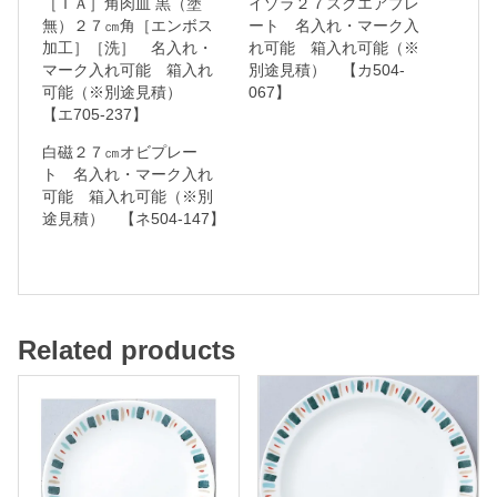
［ＴＡ］角肉皿 黒（塗
イゾラ２７スクエアプレ
無）２７㎝角［エンボス
ート 名入れ・マーク入
加工］［洗］ 名入れ・
れ可能 箱入れ可能（※
マーク入れ可能 箱入れ
別途見積） 【カ504-
名
可能（※別途見積）
067】
入
【エ705-237】
れ
白磁２７㎝オビプレー
ト 名入れ・マーク入れ
・
可能 箱入れ可能（※別
マ
途見積） 【ネ504-147】
ー
ク
入
れ
Related products
可
能
箱
入