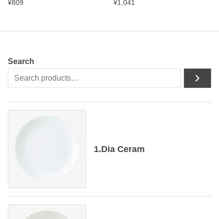
¥
809
¥
1,041
Search
1.Dia Ceram