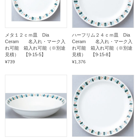
れ
可
能
（
メタ１２ｃｍ皿 Dia
ハーフリム２４ｃｍ皿 Dia
※
Ceram 名入れ・マーク入
Ceram 名入れ・マーク入
れ可能 箱入れ可能（※別途
れ可能 箱入れ可能（※別途
別
見積） 【9-15-5】
見積） 【9-15-8】
途
¥
739
¥
1,376
見
積
）
【
9
-
1
5