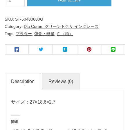
７
ｃ
SKU:
ST-50400600G
ｍ
Category:
Dia Ceram グリーントクサ イングレーズ
プ
Tags:
プラター
,
強化・軽量
,
白（柄）
ラ
タ
ー
D
i
Description
Reviews (0)
a
C
サイズ：27×18.6×2.7
e
r
a
関連
m