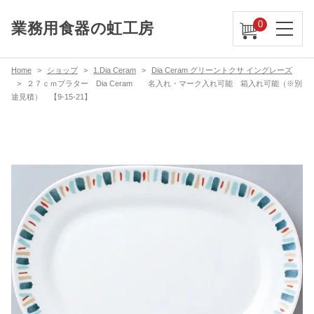
0
業務用食器の虹工房
Home
ショップ
1.Dia Ceram
Dia Ceram グリーントクサ イングレーズ
２７ｃｍプラター Dia Ceram 名入れ・マーク入れ可能 箱入れ可能（※別
途見積） 【9-15-21】