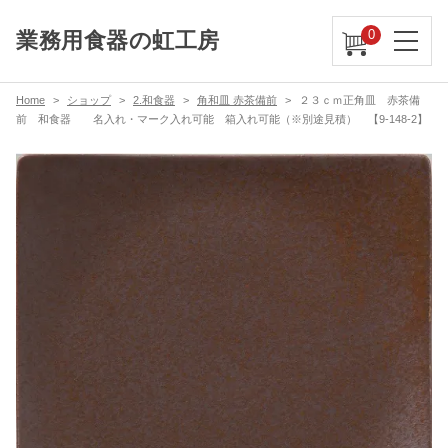
0
業務用食器の虹工房
Home
ショップ
2.和食器
角和皿 赤茶備前
２３ｃｍ正角皿 赤茶備
前 和食器 名入れ・マーク入れ可能 箱入れ可能（※別途見積） 【9-148-2】