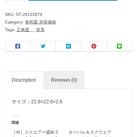
ｃ
SKU:
ST-26122074
ｍ
Category:
角和皿 赤茶備前
正
Tags:
正角皿
,
茶系
角
皿
赤
茶
備
Description
Reviews (0)
前
サイズ：22.8×22.8×2.6
和
食
器
関連
［Ｍ］スクエアー盛鉢２
オーバル＆スクウエア