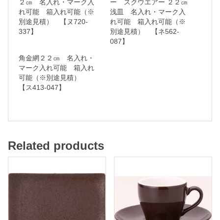
２㎝ 名入れ・マーク入
ー スクウエアー ２２㎝
れ可能 箱入れ可能（※
浅皿 名入れ・マーク入
名
別途見積） 【ヌ720-
れ可能 箱入れ可能（※
入
337】
別途見積） 【ネ562-
れ
087】
・
角金網２２㎝ 名入れ・
マーク入れ可能 箱入れ
マ
可能（※別途見積）
ー
【ス413-047】
ク
入
れ
可
Related products
能
箱
入
れ
可