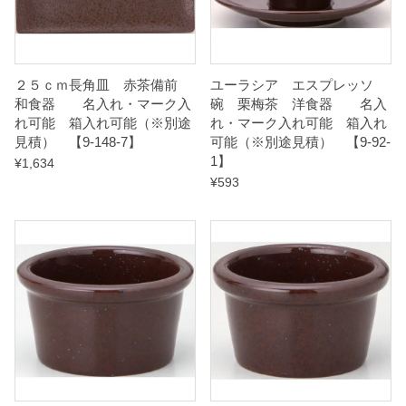
能
（
※
２５ｃｍ長角皿 赤茶備前
ユーラシア エスプレッソ
別
和食器 名入れ・マーク入
碗 栗梅茶 洋食器 名入
れ可能 箱入れ可能（※別途
れ・マーク入れ可能 箱入れ
途
見積） 【9-148-7】
可能（※別途見積） 【9-92-
見
1】
¥
1,634
積
¥
593
）
【
9
-
1
4
8
-