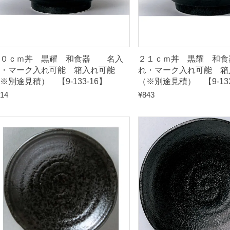
（
※
別
途
２０ｃｍ丼 黒耀 和食器 名入
２１ｃｍ丼 黒耀 和
見
・マーク入れ可能 箱入れ可能
れ・マーク入れ可能 箱
※別途見積） 【9-133-16】
（※別途見積） 【9-133
積
14
¥
843
）
【
9
-
1
3
3
-
2