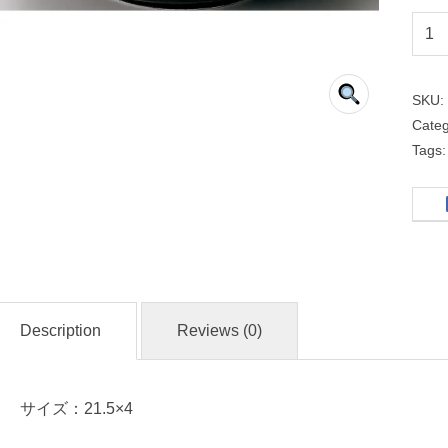
２
１
ｃ
SKU
ｍ
Cate
深
Tags
皿
黒
耀
和
Description
Reviews (0)
食
器
サイズ：21.5×4
名