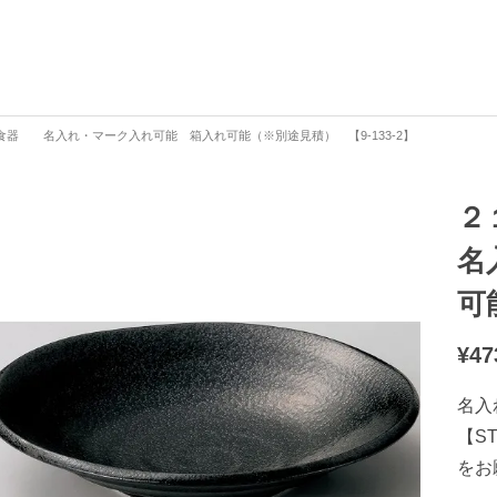
器 名入れ・マーク入れ可能 箱入れ可能（※別途見積） 【9-133-2】
２
名
可
¥
47
名入
【S
をお