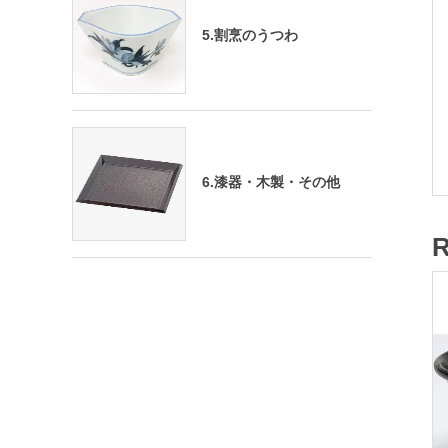
5.割烹のうつわ
6.漆器・木製・その他
R