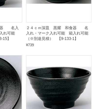
食器 名入
２４ｃｍ深皿 黒耀 和食器 名
入れ可能
入れ・マーク入れ可能 箱入れ可能
-15】
（※別途見積） 【9-133-1】
¥
739