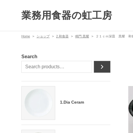
業務用食器の虹工房
Home
ショップ
2.和食器
鳴門 黒耀
２１ｃｍ深皿 黒耀 和食
Search
1.Dia Ceram