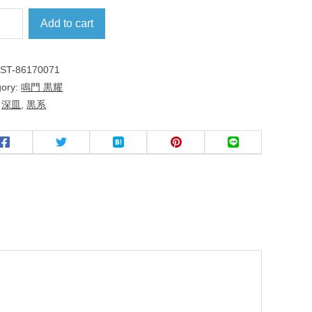
Add to cart
:
ST-86170071
gory:
鳴門 黒耀
:
深皿
,
黒系