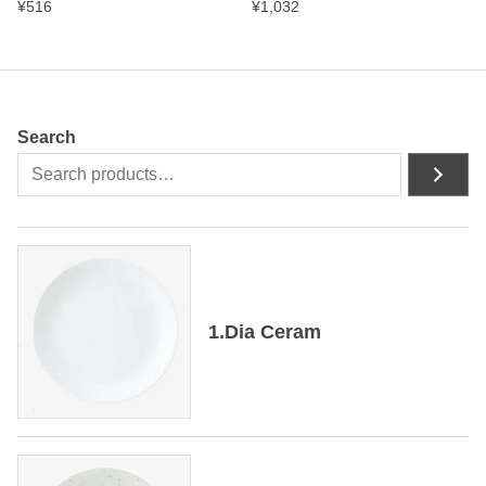
¥
516
¥
1,032
Search
1.Dia Ceram