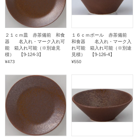
可
能
（
※
２１ｃｍ皿 赤茶備前 和食
１６ｃｍボール 赤茶備前
器 名入れ・マーク入れ可
和食器 名入れ・マーク入
別
能 箱入れ可能（※別途見
れ可能 箱入れ可能（※別途
途
積） 【9-124-3】
見積） 【9-126-4】
見
¥
473
¥
550
積
）
【
9
-
1
2
5