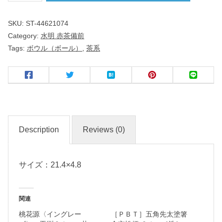
ｃ
SKU:
ST-44621074
ｍ
Category:
水明 赤茶備前
浅
Tags:
ボウル（ボール）
,
茶系
ボ
ー
ル
赤
茶
Description
Reviews (0)
備
前
サイズ：21.4×4.8
和
食
関連
器
桃花源〈イングレー
［ＰＢＴ］五角先太塗箸