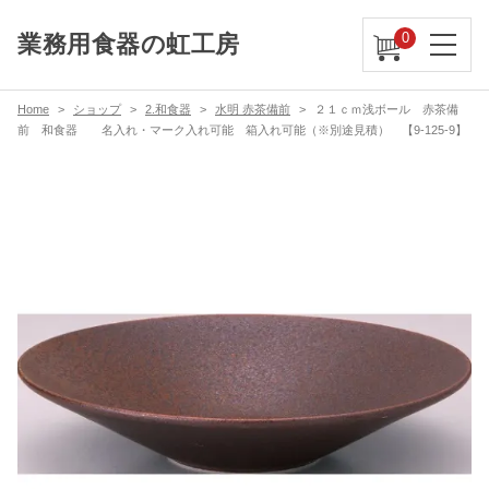
0
業務用食器の虹工房
Home
ショップ
2.和食器
水明 赤茶備前
２１ｃｍ浅ボール 赤茶備
前 和食器 名入れ・マーク入れ可能 箱入れ可能（※別途見積） 【9-125-9】