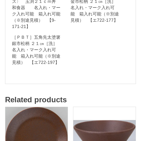
ズ〉 玉渕２１ｃｍ丼
金市松柄 ２１㎝［洗］
和食器 名入れ・マー
名入れ・マーク入れ可
ク入れ可能 箱入れ可能
能 箱入れ可能（※別途
名
（※別途見積） 【9-
見積） 【エ722-177】
入
171-21】
れ
［ＰＢＴ］五角先太塗箸
銀市松柄 ２１㎝［洗］
・
名入れ・マーク入れ可
マ
能 箱入れ可能（※別途
ー
見積） 【エ722-197】
ク
入
れ
可
Related products
能
箱
入
れ