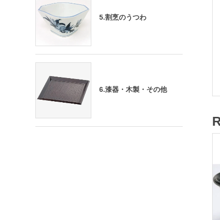
5.割烹のうつわ
6.漆器・木製・その他
R