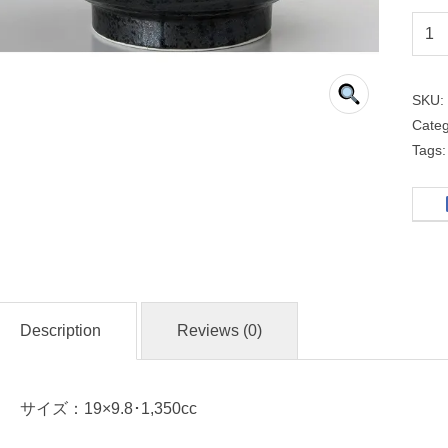
１
９
ｃ
SKU
ｍ
Cate
玉
Tags
丼
黒
耀
和
Description
Reviews (0)
食
器
サイズ：19×9.8･1,350cc
名