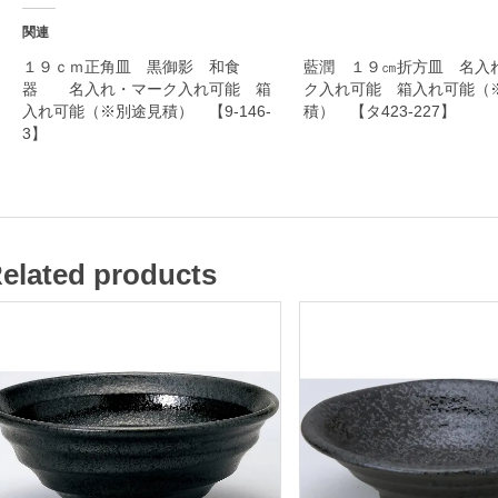
入
関連
れ
１９ｃｍ正角皿 黒御影 和食
藍潤 １９㎝折方皿 名入
器 名入れ・マーク入れ可能 箱
ク入れ可能 箱入れ可能（
・
入れ可能（※別途見積） 【9-146-
積） 【タ423-227】
マ
3】
ー
ク
入
れ
elated products
可
能
箱
入
れ
可
能