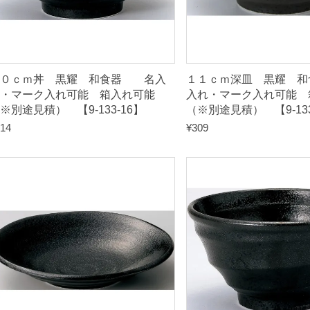
（
※
別
途
２０ｃｍ丼 黒耀 和食器 名入
１１ｃｍ深皿 黒耀 
見
・マーク入れ可能 箱入れ可能
入れ・マーク入れ可能 
※別途見積） 【9-133-16】
（※別途見積） 【9-133
積
14
¥
309
）
【
9
-
1
3
4
-
1