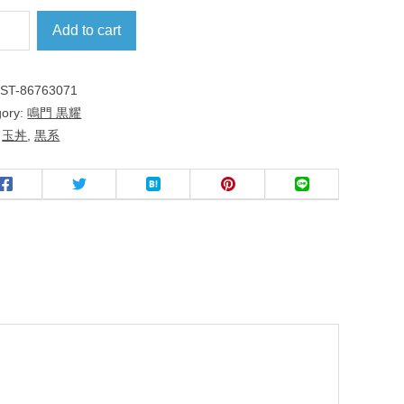
Add to cart
:
ST-86763071
gory:
鳴門 黒耀
:
玉丼
,
黒系