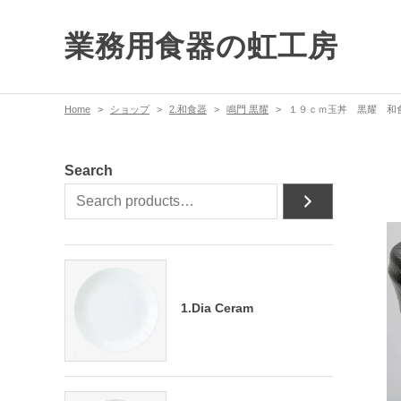
業務用食器の虹工房
Home
ショップ
2.和食器
鳴門 黒耀
１９ｃｍ玉丼 黒耀 和食
Search
1.Dia Ceram