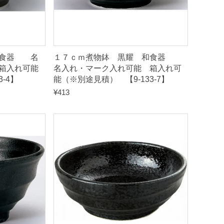
和食器 名
１７ｃｍ煮物鉢 黒耀 和食器
箱入れ可能
名入れ・マーク入れ可能 箱入れ可
-4】
能（※別途見積） 【9-133-7】
¥
413