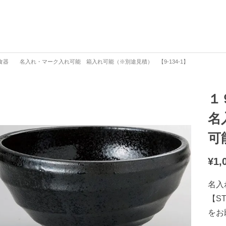
器 名入れ・マーク入れ可能 箱入れ可能（※別途見積） 【9-134-1】
１
名
可
¥
1,
名入
【S
をお