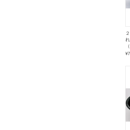
れ
（
¥
7