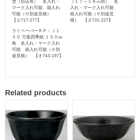
塗（切込有） 名入れ・
（１７～１８㎝用） 名
マーク入れ可能 箱入れ
入れ・マーク入れ可能
れ
可能（※別途見積）
箱入れ可能（※別途見
・
【エ717-277】
積） 【ヌ731-227】
マ
ラミペーパーＲＰ－Ｊ１
ー
５０ 万葉四季紙 １５０㎜
角 名入れ・マーク入れ
ク
可能 箱入れ可能（※別
入
途見積） 【オ743-197】
れ
可
能
Related products
箱
入
れ
可
能
（