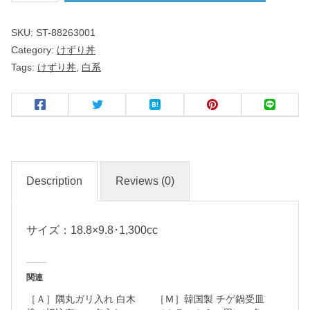
ｃ
SKU:
ST-88263001
ｍ
Category:
けずり丼
け
Tags:
けずり丼
,
白系
ず
り
丼
白
Description
Reviews (0)
和
食
サイズ：18.8×9.8･1,300cc
器
関連
名
［Ａ］隅丸ガリ入れ 白木
［Ｍ］韓国製 チゲ鍋受皿
入