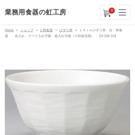
0
業務用食器の虹工房
Home
ショップ
2.和食器
けずり丼
１９ｃｍけずり丼 白 和食
器 名入れ・マーク入れ可能 箱入れ可能（※別途見積） 【9-156-10】