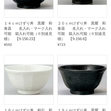
※
別
途
１４ｃｍけずり丼 黒耀 和
２０ｃｍけずり丼 黒耀 和
見
食器 名入れ・マーク入れ
食器 名入れ・マーク入れ
可能 箱入れ可能（※別途見
可能 箱入れ可能（※別途見
積
積） 【9-156-23】
積） 【9-156-8】
）
¥
550
¥
723
【
9
-
1
5
6
-
1
１６ｃｍけずり丼 粉引 和
１９ｃｍけずり丼 黒耀 和
0