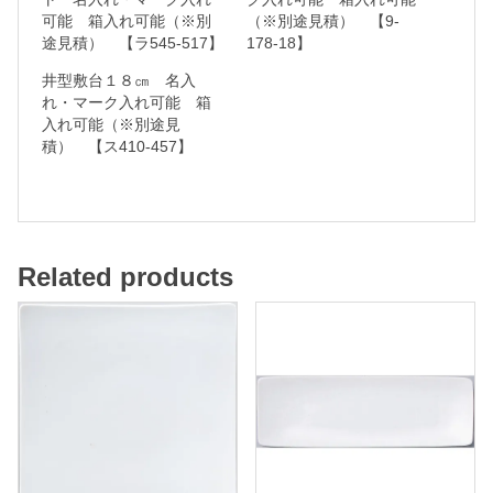
可能 箱入れ可能（※別
（※別途見積） 【9-
・
途見積） 【ラ545-517】
178-18】
マ
井型敷台１８㎝ 名入
ー
れ・マーク入れ可能 箱
ク
入れ可能（※別途見
積） 【ス410-457】
入
れ
可
能
Related products
箱
入
れ
可
能
（
※