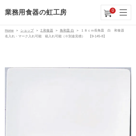
0
業務用食器の虹工房
Home
ショップ
2.和食器
角和皿 白
１８ｃｍ長角皿 白 和食器
名入れ・マーク入れ可能 箱入れ可能（※別途見積） 【9-145-8】