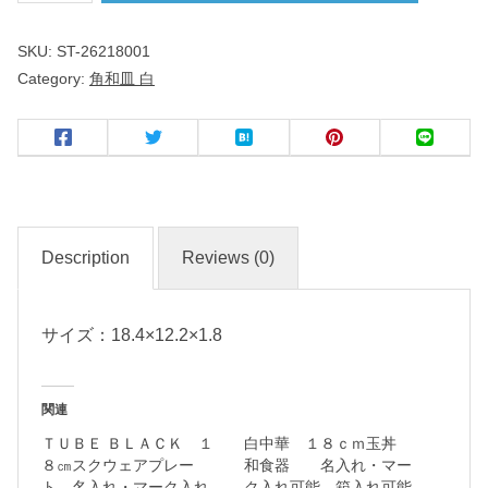
ｃ
SKU:
ST-26218001
ｍ
Category:
角和皿 白
長
角
皿
白
Description
Reviews (0)
和
食
器
サイズ：18.4×12.2×1.8
関連
名
ＴＵＢＥ ＢＬＡＣＫ １
白中華 １８ｃｍ玉丼
入
８㎝スクウェアプレー
和食器 名入れ・マー
れ
ト 名入れ・マーク入れ
ク入れ可能 箱入れ可能