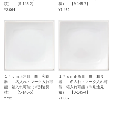
積） 【9-145-2】
積） 【9-145-7】
u
¥
2,064
¥
1,462
a
n
t
i
t
y
１４ｃｍ正角皿 白 和食
１７ｃｍ正角皿 白 和食
器 名入れ・マーク入れ可
器 名入れ・マーク入れ可
能 箱入れ可能（※別途見
能 箱入れ可能（※別途見
積） 【9-145-5】
積） 【9-145-4】
¥
732
¥
1,032