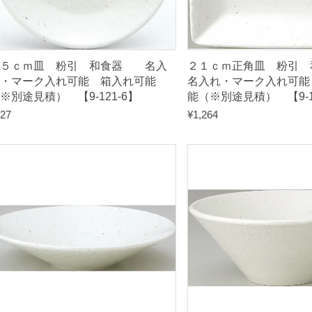
（
※
別
１５ｃｍ皿 粉引 和食器 名入
２１ｃｍ正角皿 粉
途
・マーク入れ可能 箱入れ可能
名入れ・マーク入れ可能
見
※別途見積） 【9-121-6】
能（※別途見積） 【9-12
積
27
¥
1,264
）
【
9
-
1
2
2
-
4