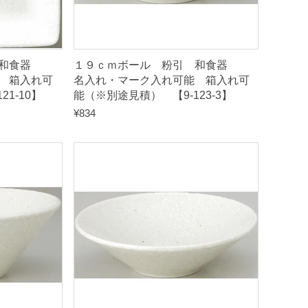
引 和食器
１９ｃｍボール 粉引 和食器
 箱入れ可
名入れ・マーク入れ可能 箱入れ可
1-10】
能（※別途見積） 【9-123-3】
¥
834