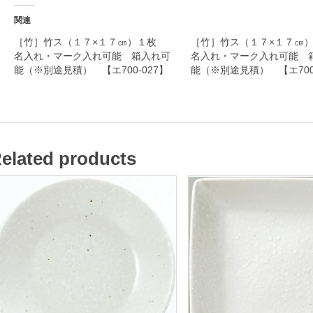
入
関連
れ
［竹］竹ス（１７×１７㎝）１枚
［竹］竹ス（１７×１７㎝
名入れ・マーク入れ可能 箱入れ可
名入れ・マーク入れ可能 
・
能（※別途見積） 【エ700-027】
能（※別途見積） 【エ700-
マ
ー
ク
入
elated products
れ
可
能
箱
入
れ
可
能