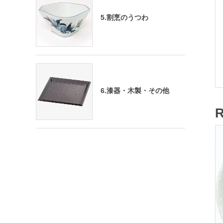
5.割烹のうつわ
6.漆器・木製・その他
R