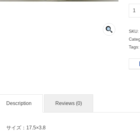
１
７
ｃ
SKU
ｍ
Cate
深
Tags
皿
粉
引
和
Description
Reviews (0)
食
器
サイズ：17.5×3.8
名