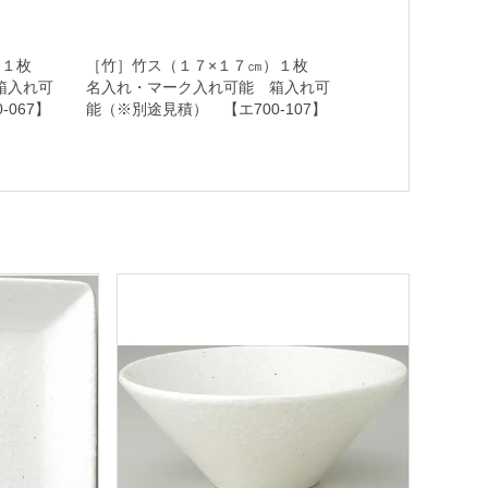
）１枚
［竹］竹ス（１７×１７㎝）１枚
箱入れ可
名入れ・マーク入れ可能 箱入れ可
067】
能（※別途見積） 【エ700-107】