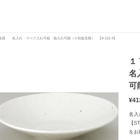
器 名入れ・マーク入れ可能 箱入れ可能（※別途見積） 【9-122-4】
１
名
可
¥
41
名入
【S
をお