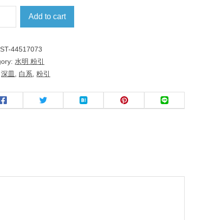
Add to cart
:
ST-44517073
gory:
水明 粉引
:
深皿
,
白系
,
粉引