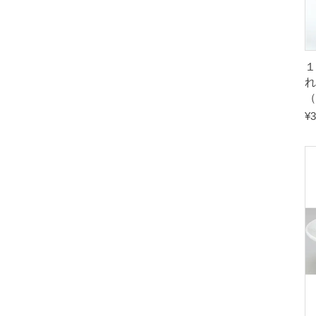
れ
（
¥
3