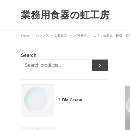
業務用食器の虹工房
Home
ショップ
2.和食器
水明 粉引
１７ｃｍ深皿 粉引 和食
Search
1.Dia Ceram