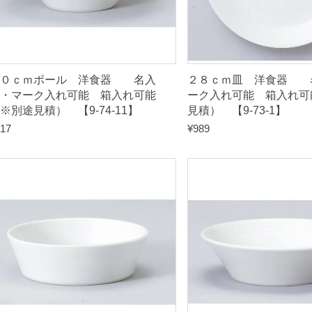
※
別
途
見
２０ｃｍボール 洋食器 名入
２８ｃｍ皿 洋食器 
積
・マーク入れ可能 箱入れ可能
ーク入れ可能 箱入れ可
※別途見積） 【9-74-11】
見積） 【9-73-1】
）
17
¥
989
【
9
-
7
4
-
7
】
q