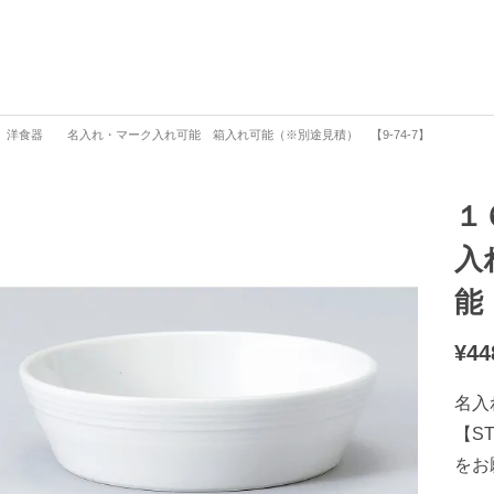
 洋食器 名入れ・マーク入れ可能 箱入れ可能（※別途見積） 【9-74-7】
１
入
能
¥
44
名入
【S
をお