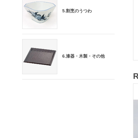
5.割烹のうつわ
6.漆器・木製・その他
R