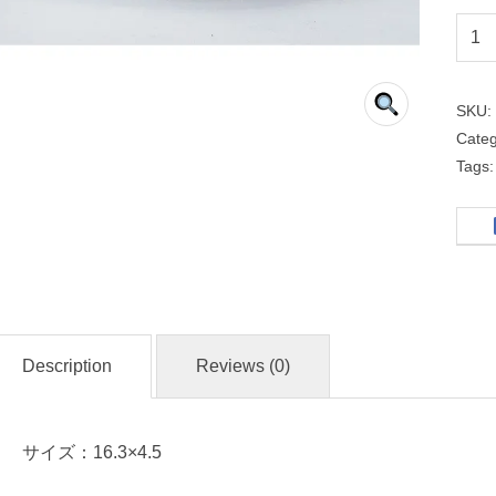
１
６
ｃ
SKU
ｍ
Cate
浅
Tags
ボ
ー
ル
洋
食
Description
Reviews (0)
器
サイズ：16.3×4.5
名
入