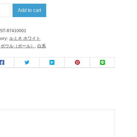
Add to cart
:
ST-87410001
gory:
ルミネ ホワイト
:
ボウル（ボール）
,
白系