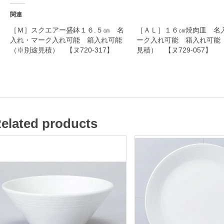
れ
関連
・
［Ｍ］スクエアー盛鉢１６.５㎝ 名
［ＡＬ］１６㎝焼肉皿 名
入れ・マーク入れ可能 箱入れ可能
ーク入れ可能 箱入れ可能
マ
（※別途見積） 【ヌ720-317】
見積） 【ヌ729-057】
ー
ク
入
れ
可
elated products
能
箱
入
れ
可
能
（