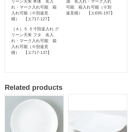
リーン天朱 本体 名入
溜 名入れ・マーク入れ
れ・マーク入れ可能 箱
可能 箱入れ可能（※別
ー
入れ可能（※別途見
途見積） 【エ695-197】
ク
積） 【エ717-127】
入
［Ａ］５.５寸田楽入れ グ
れ
リーン天朱 フタ 名入
れ・マーク入れ可能 箱
可
入れ可能（※別途見
能
積） 【エ717-137】
箱
入
れ
Related products
可
能
（
※
別
途