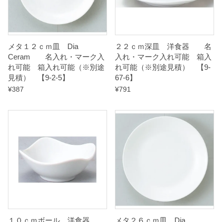
見
積
）
メタ１２ｃｍ皿 Dia
２２ｃｍ深皿 洋食器 名
Ceram 名入れ・マーク入
入れ・マーク入れ可能 箱入
れ可能 箱入れ可能（※別途
れ可能（※別途見積） 【9-
【
見積） 【9-2-5】
67-6】
9
¥
387
¥
791
-
6
7
-
1
2
】
q
u
１０ｃｍボール 洋食器
メタ２６ｃｍ皿 Dia
a