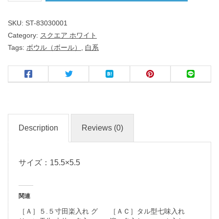
ｃ
SKU:
ST-83030001
ｍ
Category:
スクエア ホワイト
ボ
Tags:
ボウル（ボール）
,
白系
ー
ル
洋
食
器
Description
Reviews (0)
サイズ：15.5×5.5
名
入
れ
関連
・
［Ａ］５.５寸田楽入れ グ
［ＡＣ］タル型七味入れ
マ