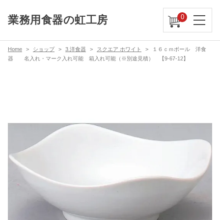
0
業務用食器の虹工房
Home
ショップ
3.洋食器
スクエア ホワイト
１６ｃｍボール 洋食
器 名入れ・マーク入れ可能 箱入れ可能（※別途見積） 【9-67-12】