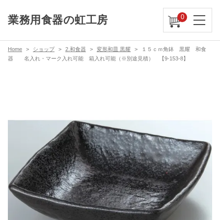
0
業務用食器の虹工房
Home
ショップ
2.和食器
変形和皿 黒耀
１５ｃｍ角鉢 黒耀 和食
器 名入れ・マーク入れ可能 箱入れ可能（※別途見積） 【9-153-8】