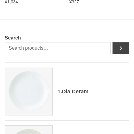
¥
1,634
¥
327
Search
1.Dia Ceram