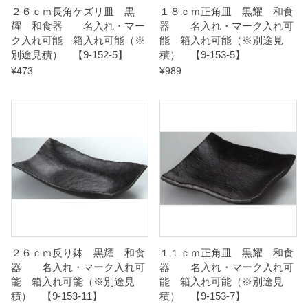
２６ｃｍ長角ケズリ皿 黒
１８ｃｍ正角皿 黒耀 和食
u
耀 和食器 名入れ・マー
器 名入れ・マーク入れ可
a
ク入れ可能 箱入れ可能（※
能 箱入れ可能（※別途見
別途見積） 【9-152-5】
積） 【9-153-5】
n
¥
473
¥
989
t
i
t
y
２６ｃｍ反り鉢 黒耀 和食
１１ｃｍ正角皿 黒耀 和食
器 名入れ・マーク入れ可
器 名入れ・マーク入れ可
能 箱入れ可能（※別途見
能 箱入れ可能（※別途見
積） 【9-153-11】
積） 【9-153-7】