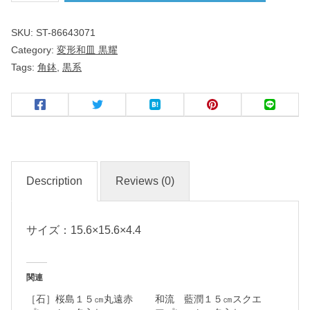
ｃ
SKU:
ST-86643071
ｍ
Category:
変形和皿 黒耀
角
Tags:
角鉢
,
黒系
鉢
黒
耀
和
Description
Reviews (0)
食
器
サイズ：15.6×15.6×4.4
名
関連
入
［石］桜島１５㎝丸遠赤
和流 藍潤１５㎝スクエ
れ