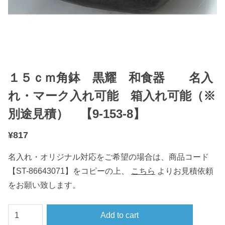
１５ｃｍ角鉢 黒耀 和食器 名入
れ・マーク入れ可能 箱入れ可能（※
別途見積） 【9-153-8】
¥
817
名入れ・オリジナル対応をご希望の場合は、商品コード
【ST-86643071】をコピーの上、
こちら
よりお見積依頼
をお願い致します。
１
Add to cart
５