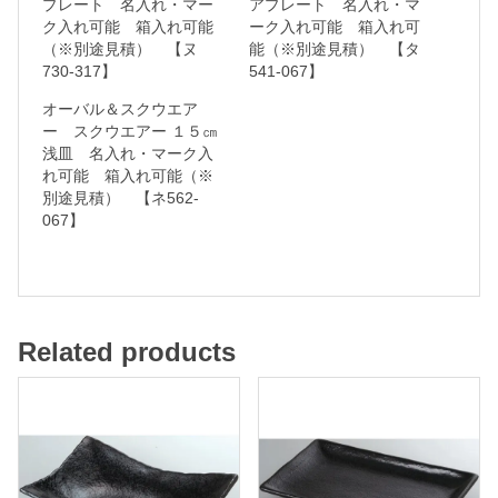
プレート 名入れ・マー
アプレート 名入れ・マ
ク入れ可能 箱入れ可能
ーク入れ可能 箱入れ可
・
（※別途見積） 【ヌ
能（※別途見積） 【タ
マ
730-317】
541-067】
ー
オーバル＆スクウエア
ク
ー スクウエアー １５㎝
浅皿 名入れ・マーク入
入
れ可能 箱入れ可能（※
れ
別途見積） 【ネ562-
可
067】
能
箱
入
Related products
れ
可
能
（
※