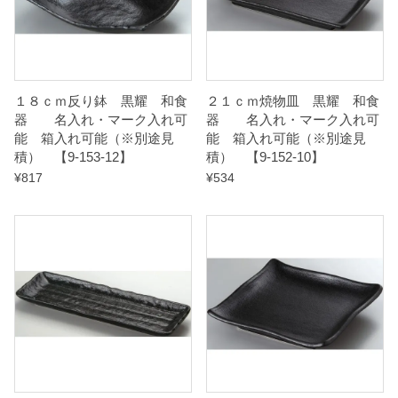
別
途
見
積
１８ｃｍ反り鉢 黒耀 和食
２１ｃｍ焼物皿 黒耀 和食
器 名入れ・マーク入れ可
器 名入れ・マーク入れ可
）
能 箱入れ可能（※別途見
能 箱入れ可能（※別途見
積） 【9-153-12】
積） 【9-152-10】
【
¥
817
¥
534
9
-
1
5
3
-
8
】
q