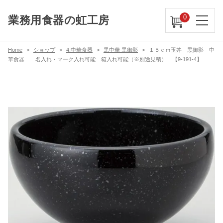
0
業務用食器の虹工房
Home
ショップ
4.中華食器
黒中華 黒御影
１５ｃｍ玉丼 黒御影 中
華食器 名入れ・マーク入れ可能 箱入れ可能（※別途見積） 【9-191-4】