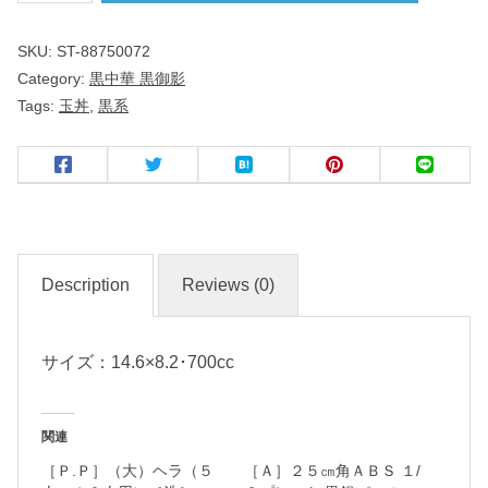
ｃ
SKU:
ST-88750072
ｍ
Category:
黒中華 黒御影
玉
Tags:
玉丼
,
黒系
丼
黒
御
影
Description
Reviews (0)
中
華
サイズ：14.6×8.2･700cc
食
器
関連
［Ｐ.Ｐ］（大）ヘラ（５
［Ａ］２５㎝角ＡＢＳ １/
名