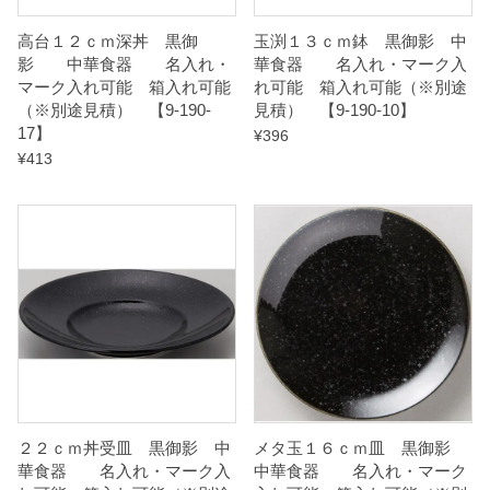
】
高台１２ｃｍ深丼 黒御
玉渕１３ｃｍ鉢 黒御影 中
q
影 中華食器 名入れ・
華食器 名入れ・マーク入
マーク入れ可能 箱入れ可能
れ可能 箱入れ可能（※別途
u
（※別途見積） 【9-190-
見積） 【9-190-10】
a
17】
¥
396
n
¥
413
t
i
t
y
２２ｃｍ丼受皿 黒御影 中
メタ玉１６ｃｍ皿 黒御影
華食器 名入れ・マーク入
中華食器 名入れ・マーク