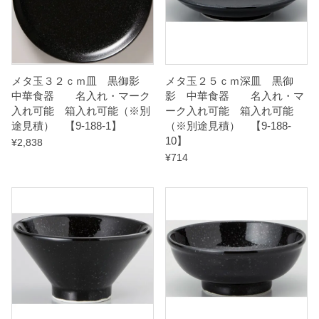
（
※
別
途
メタ玉３２ｃｍ皿 黒御影
メタ玉２５ｃｍ深皿 黒御
中華食器 名入れ・マーク
影 中華食器 名入れ・マ
見
入れ可能 箱入れ可能（※別
ーク入れ可能 箱入れ可能
積
途見積） 【9-188-1】
（※別途見積） 【9-188-
）
10】
¥
2,838
¥
714
【
9
-
1
9
1
-
4