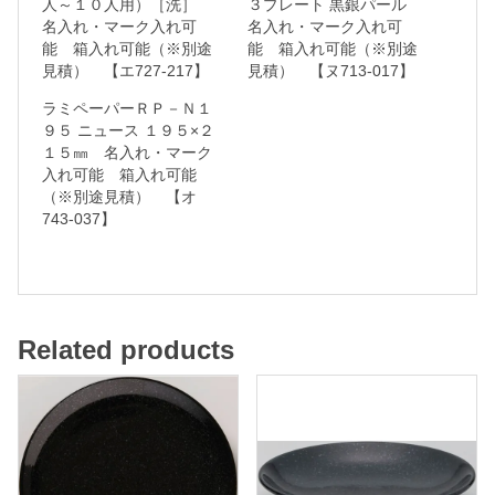
人～１０人用）［洗］
３プレート 黒銀パール
名入れ・マーク入れ可
名入れ・マーク入れ可
入
能 箱入れ可能（※別途
能 箱入れ可能（※別途
れ
見積） 【エ727-217】
見積） 【ヌ713-017】
・
ラミペーパーＲＰ－Ｎ１
マ
９５ ニュース １９５×２
１５㎜ 名入れ・マーク
ー
入れ可能 箱入れ可能
ク
（※別途見積） 【オ
入
743-037】
れ
可
能
Related products
箱
入
れ
可
能