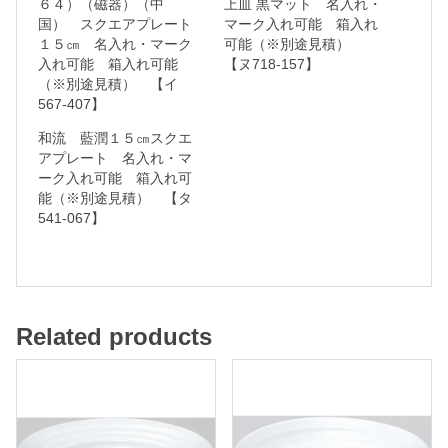
６４）（磁器）（中
上皿 黒マット 名入れ・
国） スクエアプレート
マーク入れ可能 箱入れ
マ
１５㎝ 名入れ・マーク
可能（※別途見積）
ー
入れ可能 箱入れ可能
【ヌ718-157】
ク
（※別途見積） 【イ
567-407】
入
和流 藍潤１５㎝スクエ
れ
アプレート 名入れ・マ
可
ーク入れ可能 箱入れ可
能
能（※別途見積） 【タ
541-067】
箱
入
れ
Related products
可
能
（
※
別