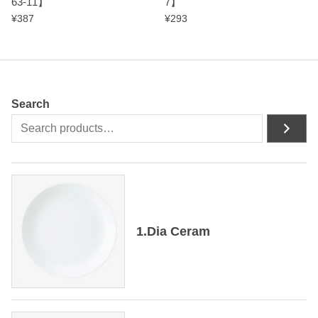
63-11】
7】
¥
387
¥
293
Search
1.Dia Ceram