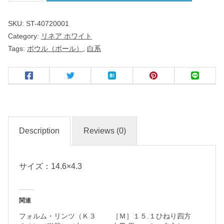
ｃ
SKU:
ST-40720001
ｍ
Category:
リネア ホワイト
浅
Tags:
ボウル（ボール）
,
白系
ボ
ー
ル
洋
食
Description
Reviews (0)
器
サイズ：14.6×4.3
名
入
関連
れ
フォルム・リンツ（Ｋ３
［Ｍ］１５.１ひねり四方
・