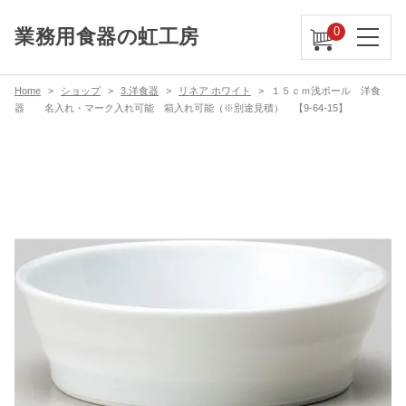
0
業務用食器の虹工房
Home
ショップ
3.洋食器
リネア ホワイト
１５ｃｍ浅ボール 洋食
器 名入れ・マーク入れ可能 箱入れ可能（※別途見積） 【9-64-15】