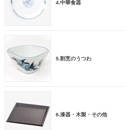
4.中華食器
5.割烹のうつわ
6.漆器・木製・その他