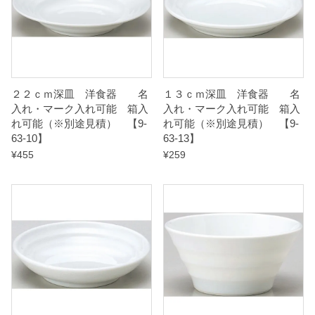
途
見
積
）
２２ｃｍ深皿 洋食器 名
１３ｃｍ深皿 洋食器 名
入れ・マーク入れ可能 箱入
入れ・マーク入れ可能 箱入
【
れ可能（※別途見積） 【9-
れ可能（※別途見積） 【9-
9
63-10】
63-13】
¥
455
¥
259
-
6
4
-
1
5
】
q
u