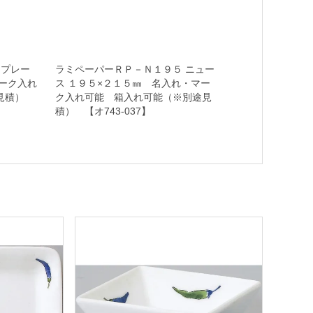
３プレー
ラミペーパーＲＰ－Ｎ１９５ ニュー
ーク入れ
ス １９５×２１５㎜ 名入れ・マー
途見積）
ク入れ可能 箱入れ可能（※別途見
積） 【オ743-037】