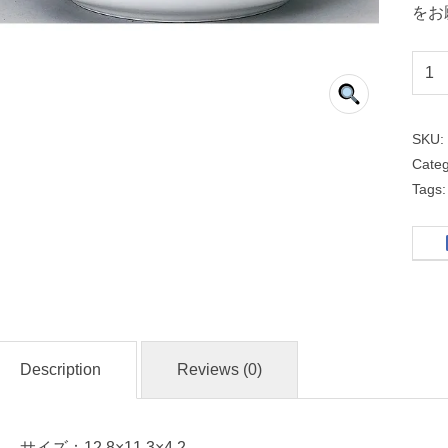
をお
１
３
ｃ
SKU
ｍ
Cate
耳
Tags
付
小
鉢
D
i
Description
Reviews (0)
a
C
e
サイズ：12.8×11.3×4.2