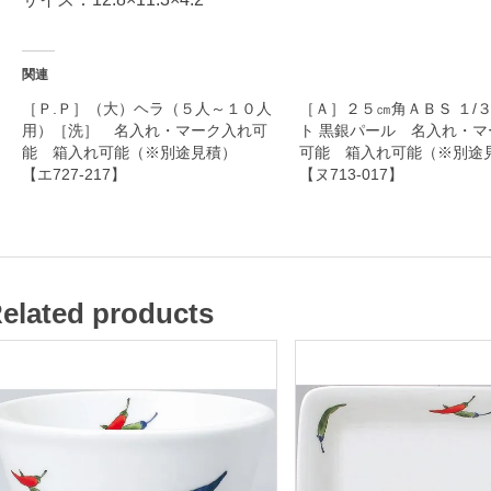
r
a
m
関連
［Ｐ.Ｐ］（大）ヘラ（５人～１０人
［Ａ］２５㎝角ＡＢＳ １/
用）［洗］ 名入れ・マーク入れ可
ト 黒銀パール 名入れ・マ
能 箱入れ可能（※別途見積）
可能 箱入れ可能（※別
名
【エ727-217】
【ヌ713-017】
入
れ
・
マ
elated products
ー
ク
入
れ
可
能