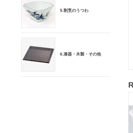
5.割烹のうつわ
6.漆器・木製・その他
R