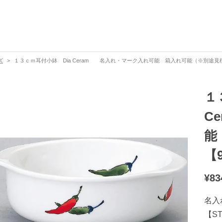
ズ
１３ｃｍ耳付小鉢 Dia Ceram 名入れ・マーク入れ可能 箱入れ可能（※別途見積）
１
C
能
【9
¥
83
名入
【S