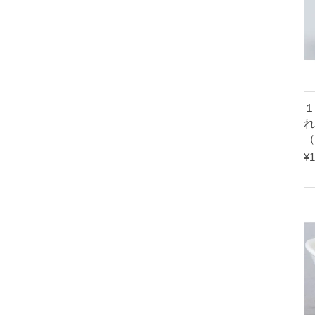
１
れ
（
¥
1