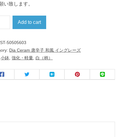
願い致します。
Add to cart
:
ST-50505603
gory:
Dia Ceram 唐辛子 和風 イングレーズ
:
小鉢
,
強化・軽量
,
白（柄）