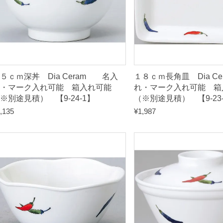
箱
入
れ
可
能
５ｃｍ深丼 Dia Ceram 名入
１８ｃｍ長角皿 Dia C
（
・マーク入れ可能 箱入れ可能
れ・マーク入れ可能 箱
※別途見積） 【9-24-1】
（※別途見積） 【9-23
※
,135
¥
1,987
別
途
見
積
）
【
9