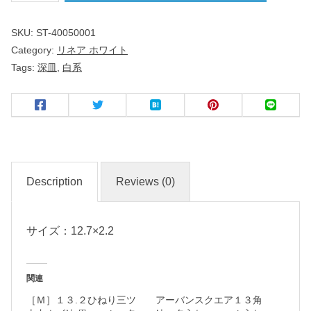
ｃ
SKU:
ST-40050001
ｍ
Category:
リネア ホワイト
深
Tags:
深皿
,
白系
皿
洋
食
器
Description
Reviews (0)
名
サイズ：12.7×2.2
入
れ
・
関連
マ
［Ｍ］１３.２ひねり三ツ
アーバンスクエア１３角
ー