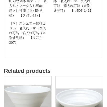
山内ウズ鉢 黒マット 名
鉢 名入れ・マーク入れ
入れ・マーク入れ可能
可能 箱入れ可能（※別
ク
箱入れ可能（※別途見
途見積） 【キ505-147】
入
積） 【ヌ718-117】
れ
［Ｍ］スクエアー盛鉢１
可
３㎝ 名入れ・マーク入
れ可能 箱入れ可能（※
能
別途見積） 【ヌ720-
307】
箱
入
れ
可
Related products
能
（
※
別
途
見