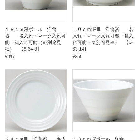
積
）
１８ｃｍ深ボール 洋食
１０ｃｍ深皿 洋食器 名
【
器 名入れ・マーク入れ可
入れ・マーク入れ可能 箱入
能 箱入れ可能（※別途見
れ可能（※別途見積） 【9-
9
積） 【9-64-8】
63-14】
-
¥
817
¥
250
6
3
-
1
3
】
q
u
a
２４ｃｍ皿 洋食器 名入
１３ｃｍ深ボール 洋食
n