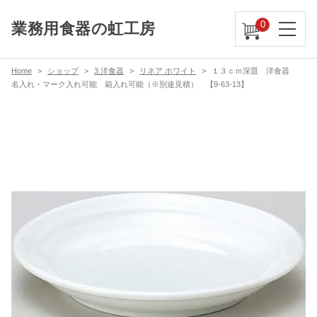
0
業務用食器の虹工房
Home
ショップ
3.洋食器
リネア ホワイト
１３ｃｍ深皿 洋食器
名入れ・マーク入れ可能 箱入れ可能（※別途見積） 【9-63-13】