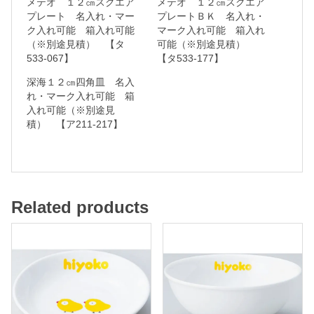
メテオ １２㎝スクエア
メテオ １２㎝スクエア
名
プレート 名入れ・マー
プレートＢＫ 名入れ・
ク入れ可能 箱入れ可能
マーク入れ可能 箱入れ
入
（※別途見積） 【タ
可能（※別途見積）
れ
533-067】
【タ533-177】
・
深海１２㎝四角皿 名入
マ
れ・マーク入れ可能 箱
入れ可能（※別途見
ー
積） 【ア211-217】
ク
入
れ
可
Related products
能
箱
入
れ
可