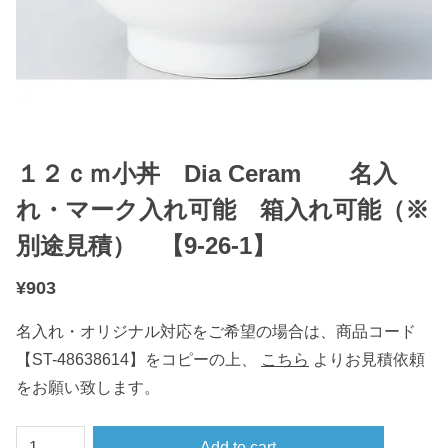
１２ｃｍ小丼 Dia Ceram 名入
れ・マーク入れ可能 箱入れ可能（※
別途見積） 【9-26-1】
¥
903
名入れ・オリジナル対応をご希望の場合は、商品コード
【ST-48638614】をコピーの上、
こちら
よりお見積依頼
をお願い致します。
１
Add to cart