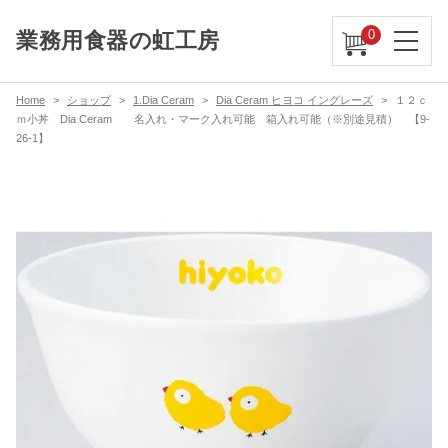
0
業務用食器の虹工房
Home
ショップ
1.Dia Ceram
Dia Ceram ヒヨコ イングレーズ
１２ｃ
ｍ小丼 Dia Ceram 名入れ・マーク入れ可能 箱入れ可能（※別途見積） 【9-
26-1】