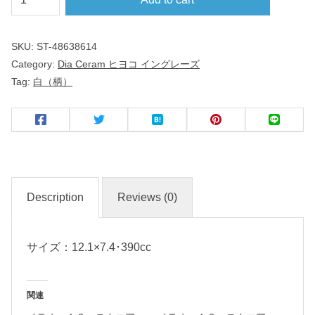
２
ｃ
SKU:
ST-48638614
ｍ
Category:
Dia Ceram ヒヨコ イングレーズ
小
Tag:
白（柄）
丼
D
i
a
C
Description
Reviews (0)
e
r
サイズ：12.1×7.4･390cc
a
m
関連