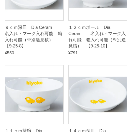
能
（
※
９ｃｍ深皿 Dia Ceram
１２ｃｍボール Dia
別
名入れ・マーク入れ可能 箱
Ceram 名入れ・マーク入
途
入れ可能（※別途見積）
れ可能 箱入れ可能（※別途
【9-25-8】
見積） 【9-25-10】
見
¥
550
¥
791
積
）
【
9
-
2
6
-
1
１１ｃｍ茶碗 Dia
１４ｃｍ深皿 Dia