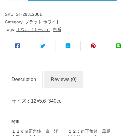
ｃ
SKU:
ST-28312001
ｍ
Category:
プラット ホワイト
ボ
Tags:
ボウル（ボール）
,
白系
ー
ル
洋
食
器
Description
Reviews (0)
サイズ：12×5.6･340cc
名
入
れ
関連
・
１２ｃｍ正角鉢 白 洋
１２ｃｍ正角鉢 黒耀
マ