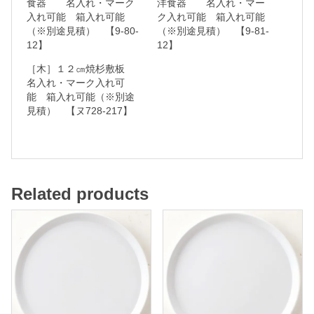
食器 名入れ・マーク
洋食器 名入れ・マー
入れ可能 箱入れ可能
ク入れ可能 箱入れ可能
ー
（※別途見積） 【9-80-
（※別途見積） 【9-81-
ク
12】
12】
入
［木］１２㎝焼杉敷板
れ
名入れ・マーク入れ可
能 箱入れ可能（※別途
可
見積） 【ヌ728-217】
能
箱
入
Related products
れ
可
能
（
※
別
途