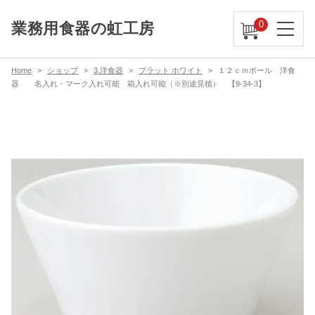
0
業務用食器の虹工房
Home
ショップ
3.洋食器
プラット ホワイト
１２ｃｍボール 洋食
器 名入れ・マーク入れ可能 箱入れ可能（※別途見積） 【9-34-3】