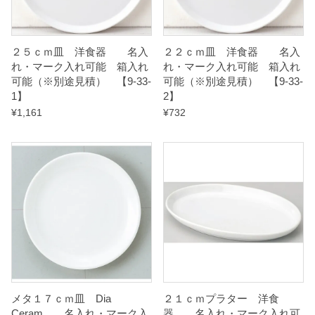
見
積
２５ｃｍ皿 洋食器 名入
２２ｃｍ皿 洋食器 名入
）
れ・マーク入れ可能 箱入れ
れ・マーク入れ可能 箱入れ
可能（※別途見積） 【9-33-
可能（※別途見積） 【9-33-
1】
2】
【
¥
1,161
¥
732
9
-
3
4
-
3
】
q
u
a
メタ１７ｃｍ皿 Dia
２１ｃｍプラター 洋食
Ceram 名入れ・マーク入
器 名入れ・マーク入れ可
n