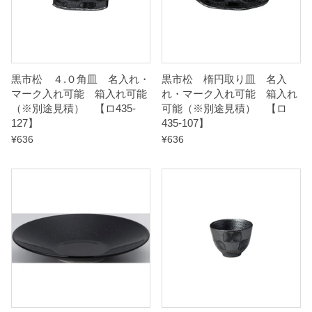
）
【
ロ
黒市松 ４.０角皿 名入れ・
黒市松 楕円取り皿 名入
マーク入れ可能 箱入れ可能
れ・マーク入れ可能 箱入れ
4
（※別途見積） 【ロ435-
可能（※別途見積） 【ロ
3
127】
435-107】
5
¥
636
¥
636
-
2
5
7
】
q
u
a
n