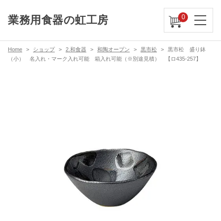
0
業務用食器の虹工房
Home
ショップ
2.和食器
和陶オープン
黒市松
黒市松 盛り鉢
（小） 名入れ・マーク入れ可能 箱入れ可能（※別途見積） 【ロ435-257】