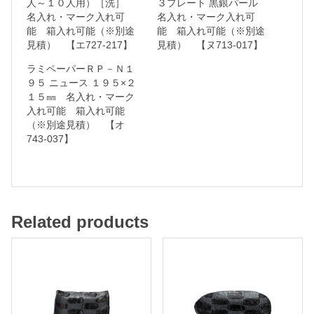
人～１０人用）［洗］
３プレート 黒銀パール
名入れ・マーク入れ可
名入れ・マーク入れ可
入
能 箱入れ可能（※別途
能 箱入れ可能（※別途
れ
見積） 【エ727-217】
見積） 【ヌ713-017】
可
ラミペーパーＲＰ－Ｎ１
能
９５ ニュース １９５×２
１５㎜ 名入れ・マーク
入れ可能 箱入れ可能
箱
（※別途見積） 【オ
入
743-037】
れ
可
能
（
Related products
※
別
途
見
積