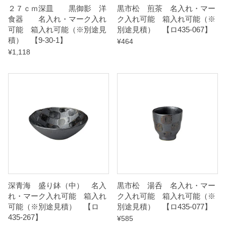
２７ｃｍ深皿 黒御影 洋
黒市松 煎茶 名入れ・マー
t
食器 名入れ・マーク入れ
ク入れ可能 箱入れ可能（※
i
可能 箱入れ可能（※別途見
別途見積） 【ロ435-067】
積） 【9-30-1】
¥
464
t
¥
1,118
y
深青海 盛り鉢（中） 名入
黒市松 湯呑 名入れ・マー
れ・マーク入れ可能 箱入れ
ク入れ可能 箱入れ可能（※
可能（※別途見積） 【ロ
別途見積） 【ロ435-077】
435-267】
¥
585