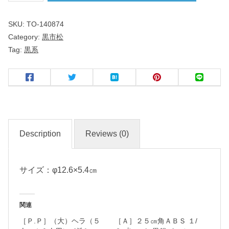
松
SKU:
TO-140874
Category:
黒市松
盛
Tag:
黒系
り
鉢
（
小
）
Description
Reviews (0)
名
入
サイズ：φ12.6×5.4㎝
れ
・
マ
関連
ー
［Ｐ.Ｐ］（大）ヘラ（５
［Ａ］２５㎝角ＡＢＳ １/
ク