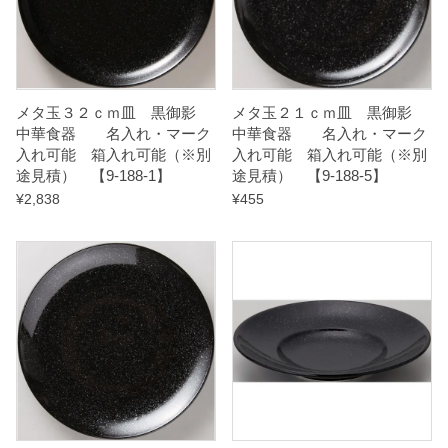
れ
可
能
（
メタ玉３２ｃｍ皿 黒御影
メタ玉２１ｃｍ皿 黒御影
※
中華食器 名入れ・マーク
中華食器 名入れ・マーク
入れ可能 箱入れ可能（※別
入れ可能 箱入れ可能（※別
別
途見積） 【9-188-1】
途見積） 【9-188-5】
途
¥
2,838
¥
455
見
積
）
【
9
-
1
8