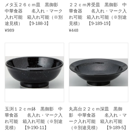
メタ玉２６ｃｍ皿 黒御影
２２ｃｍ丼受皿 黒御影 中
9
中華食器 名入れ・マーク
華食器 名入れ・マーク入
-
入れ可能 箱入れ可能（※別
れ可能 箱入れ可能（※別途
1
途見積） 【9-188-3】
見積） 【9-189-19】
7
¥
989
¥
448
】
q
u
a
n
t
i
t
y
玉渕１２ｃｍ鉢 黒御影 中
丸高台２２ｃｍ深皿 黒御
華食器 名入れ・マーク入
影 中華食器 名入れ・マ
れ可能 箱入れ可能（※別途
ーク入れ可能 箱入れ可能
見積） 【9-190-11】
（※別途見積） 【9-189-5】