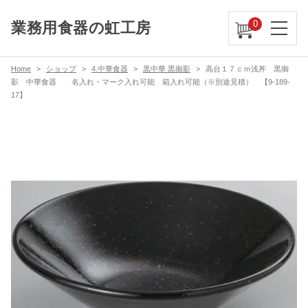
0
業務用食器の虹工房
Home
ショップ
4.中華食器
黒中華 黒御影
高台１７ｃｍ浅丼 黒御
影 中華食器 名入れ・マーク入れ可能 箱入れ可能（※別途見積） 【9-189-
17】