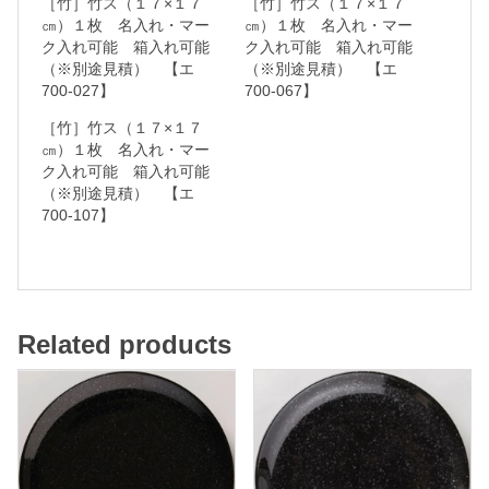
［竹］竹ス（１７×１７
［竹］竹ス（１７×１７
㎝）１枚 名入れ・マー
㎝）１枚 名入れ・マー
ク入れ可能 箱入れ可能
ク入れ可能 箱入れ可能
（※別途見積） 【エ
（※別途見積） 【エ
名
700-027】
700-067】
入
［竹］竹ス（１７×１７
れ
㎝）１枚 名入れ・マー
ク入れ可能 箱入れ可能
・
（※別途見積） 【エ
マ
700-107】
ー
ク
入
れ
Related products
可
能
箱
入