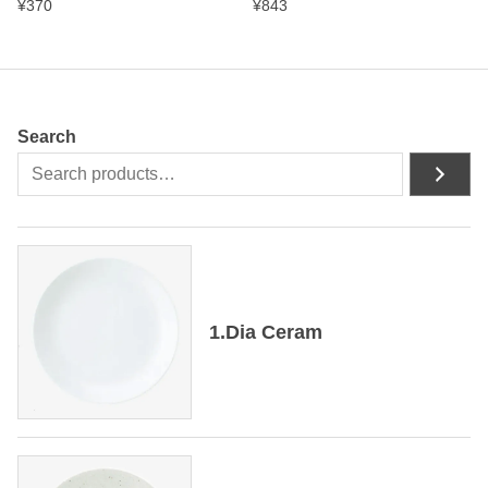
¥
370
¥
843
Search
1.Dia Ceram