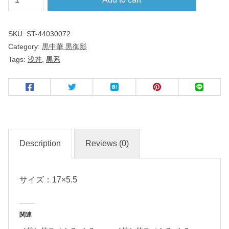
台
１
SKU:
ST-44030072
７
Category:
黒中華 黒御影
ｃ
Tags:
浅丼
,
黒系
ｍ
浅
丼
黒
御
Description
Reviews (0)
影
サイズ：17×5.5
中
華
食
関連
器