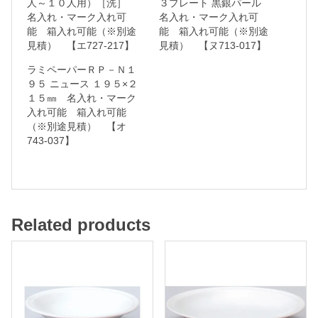
人～１０人用）［洗］
３プレート 黒銀パール
名入れ・マーク入れ可
名入れ・マーク入れ可
・
能 箱入れ可能（※別途
能 箱入れ可能（※別途
マ
見積） 【エ727-217】
見積） 【ヌ713-017】
ー
ラミペーパーＲＰ－Ｎ１
ク
９５ ニュース １９５×２
１５㎜ 名入れ・マーク
入
入れ可能 箱入れ可能
れ
（※別途見積） 【オ
可
743-037】
能
箱
入
Related products
れ
可
能
（
※