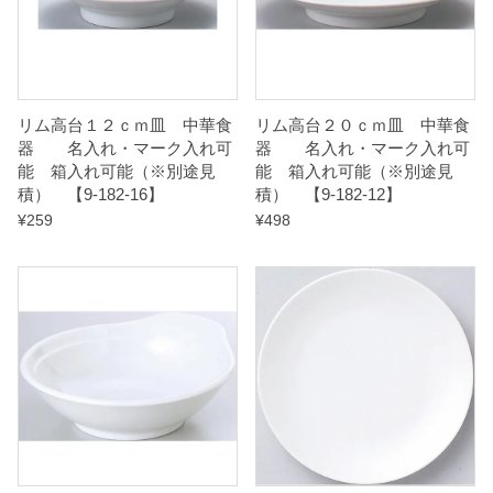
別
途
見
積
リム高台１２ｃｍ皿 中華食
リム高台２０ｃｍ皿 中華食
器 名入れ・マーク入れ可
器 名入れ・マーク入れ可
）
能 箱入れ可能（※別途見
能 箱入れ可能（※別途見
積） 【9-182-16】
積） 【9-182-12】
【
¥
259
¥
498
9
-
1
8
4
-
2
1
】