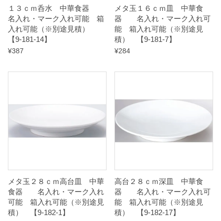
１３ｃｍ呑水 中華食器
メタ玉１６ｃｍ皿 中華食
q
名入れ・マーク入れ可能 箱
器 名入れ・マーク入れ可
u
入れ可能（※別途見積）
能 箱入れ可能（※別途見
【9-181-14】
積） 【9-181-7】
a
¥
387
¥
284
n
t
i
t
y
メタ玉２８ｃｍ高台皿 中華
高台２８ｃｍ深皿 中華食
食器 名入れ・マーク入れ
器 名入れ・マーク入れ可
可能 箱入れ可能（※別途見
能 箱入れ可能（※別途見
積） 【9-182-1】
積） 【9-182-17】