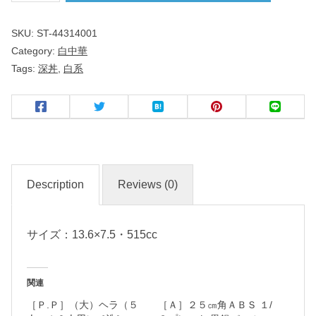
１
SKU:
ST-44314001
４
Category:
白中華
ｃ
Tags:
深丼
,
白系
ｍ
深
丼
中
華
Description
Reviews (0)
食
器
サイズ：13.6×7.5・515cc
名
関連
入
［Ｐ.Ｐ］（大）ヘラ（５
［Ａ］２５㎝角ＡＢＳ １/
れ