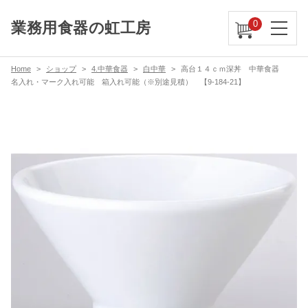
0
業務用食器の虹工房
Home
ショップ
4.中華食器
白中華
高台１４ｃｍ深丼 中華食器
名入れ・マーク入れ可能 箱入れ可能（※別途見積） 【9-184-21】