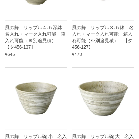
見
積
）
風の舞 リップル４.５深鉢
風の舞 リップル３.５鉢 名
名入れ・マーク入れ可能 箱
入れ・マーク入れ可能 箱入
入れ可能（※別途見積）
れ可能（※別途見積） 【タ
【
【タ456-137】
456-127】
タ
¥
645
¥
473
4
5
6
-
0
9
7
】
q
風の舞 リップル碗 小 名入
風の舞 リップル碗 大 名入
u