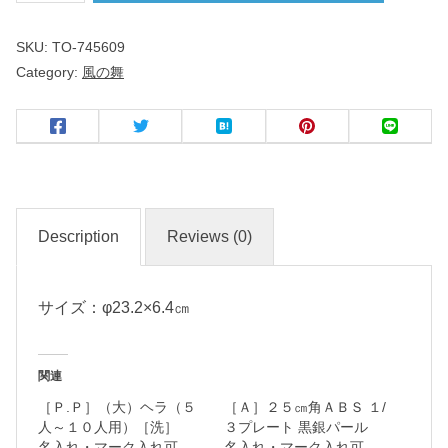
舞
SKU:
TO-745609
Category:
風の舞
リ
ッ
プ
ル
７
.
Description
Reviews (0)
０
鉢
サイズ：φ23.2×6.4㎝
名
入
関連
れ
［Ｐ.Ｐ］（大）ヘラ（５
［Ａ］２５㎝角ＡＢＳ １/
・
人～１０人用）［洗］
３プレート 黒銀パール
マ
名入れ・マーク入れ可
名入れ・マーク入れ可