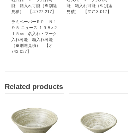
能 箱入れ可能（※別途
能 箱入れ可能（※別途
ー
見積） 【エ727-217】
見積） 【ヌ713-017】
ク
ラミペーパーＲＰ－Ｎ１
入
９５ ニュース １９５×２
れ
１５㎜ 名入れ・マーク
入れ可能 箱入れ可能
可
（※別途見積） 【オ
能
743-037】
箱
入
れ
Related products
可
能
（
※
別
途