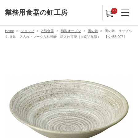
0
業務用食器の虹工房
Home
ショップ
2.和食器
和陶オープン
風の舞
風の舞 リップル
７.０鉢 名入れ・マーク入れ可能 箱入れ可能（※別途見積） 【タ456-097】