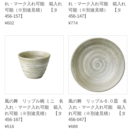
れ・マーク入れ可能 箱入れ
れ・マーク入れ可能 箱入れ
a
可能（※別途見積） 【タ
可能（※別途見積） 【タ
456-157】
456-147】
n
¥
602
¥
774
t
i
t
y
風の舞 リップル碗 ミニ 名
風の舞 リップル６.０皿 名
入れ・マーク入れ可能 箱入
入れ・マーク入れ可能 箱入
れ可能（※別途見積） 【タ
れ可能（※別途見積） 【タ
456-167】
456-047】
¥
516
¥
688