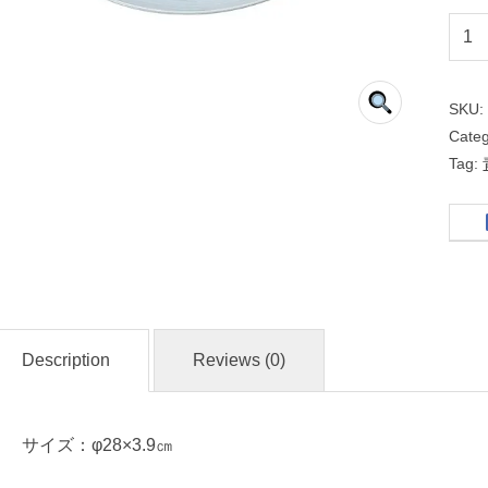
青
白
磁
SKU
唐
Cate
草
Tag:
９
.
０
皿
Description
Reviews (0)
名
入
れ
サイズ：φ28×3.9㎝
・
マ