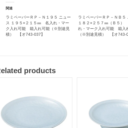
ー
関連
ク
ラミペーパーＲＰ－Ｎ１９５ ニュー
ラミペーパーＲＰ－ＮＢ５ 
ス １９５×２１５㎜ 名入れ・マー
１８２×２５７㎜（Ｂ５）
入
ク入れ可能 箱入れ可能（※別途見
れ・マーク入れ可能 箱入
れ
積） 【オ743-037】
（※別途見積） 【オ743-0
可
能
箱
elated products
入
れ
可
能
（
※
別
途