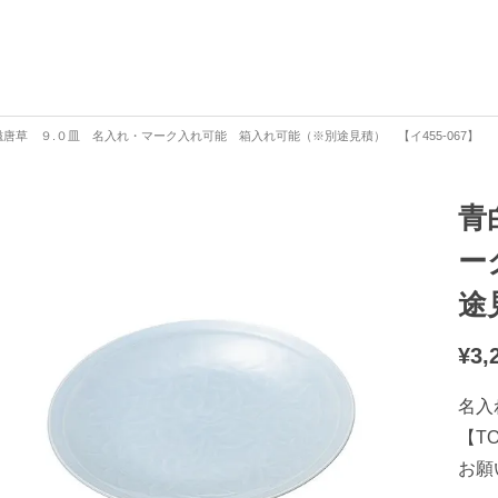
磁唐草 ９.０皿 名入れ・マーク入れ可能 箱入れ可能（※別途見積） 【イ455-067】
青
ー
途
¥
3,
名入
【T
お願