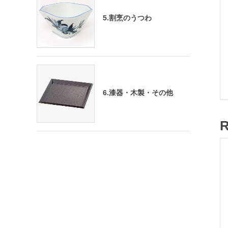
5.割烹のうつわ
6.漆器・木製・その他
R