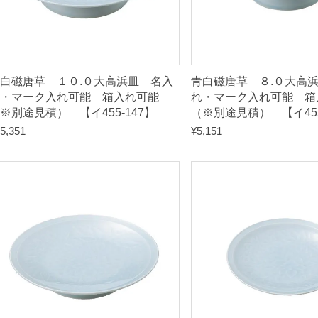
見
積
）
白磁唐草 １０.０大高浜皿 名入
青白磁唐草 ８.０大高
【
・マーク入れ可能 箱入れ可能
れ・マーク入れ可能 箱
※別途見積） 【イ455-147】
（※別途見積） 【イ455
イ
5,351
¥
5,151
4
5
5
-
0
6
7
】
q
u