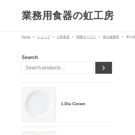
業務用食器の虹工房
Home
ショップ
2.和食器
和陶オープン
青白磁唐草
青白
Search
1.Dia Ceram