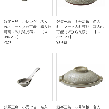
見
積
）
銀峯三島 小レンゲ 名入
銀峯三島 ７号深鍋 名入
れ・マーク入れ可能 箱入れ
れ・マーク入れ可能 箱入れ
可能（※別途見積） 【ス
可能（※別途見積） 【ス
【
396-217】
396-057】
ス
¥
378
¥
3,698
3
9
6
-
1
4
7
】
q
銀峯三島 小受け台 名入
銀峯三島 ６号陶板 名入
u