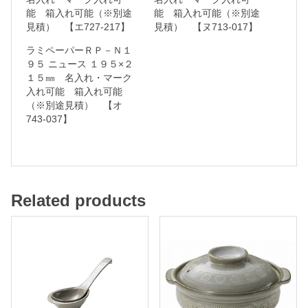
能 箱入れ可能（※別途
能 箱入れ可能（※別途
ー
見積） 【エ727-217】
見積） 【ヌ713-017】
ク
ラミペーパーＲＰ－Ｎ１
入
９５ ニュース １９５×２
れ
１５㎜ 名入れ・マーク
入れ可能 箱入れ可能
可
（※別途見積） 【オ
能
743-037】
箱
入
れ
Related products
可
能
（
※
別
途