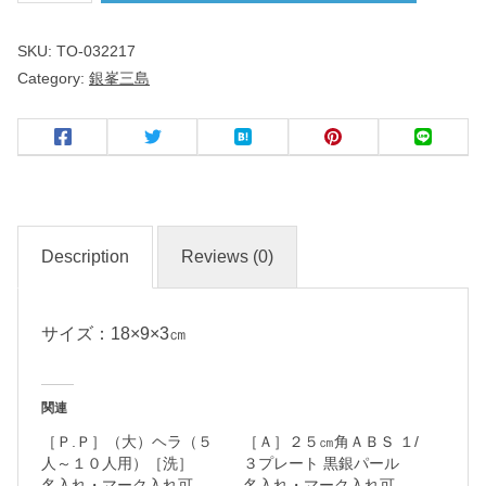
三
SKU:
TO-032217
島
Category:
銀峯三島
薬
味
皿
（
２
Description
Reviews (0)
品
）
サイズ：18×9×3㎝
名
入
関連
れ
［Ｐ.Ｐ］（大）ヘラ（５
［Ａ］２５㎝角ＡＢＳ １/
・
人～１０人用）［洗］
３プレート 黒銀パール
マ
名入れ・マーク入れ可
名入れ・マーク入れ可