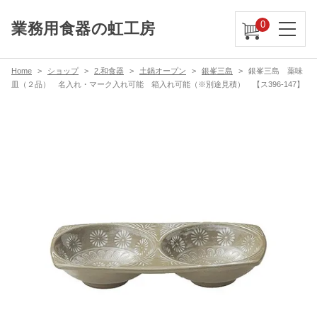
0
業務用食器の虹工房
Home
ショップ
2.和食器
土鍋オープン
銀峯三島
銀峯三島 薬味
皿（２品） 名入れ・マーク入れ可能 箱入れ可能（※別途見積） 【ス396-147】