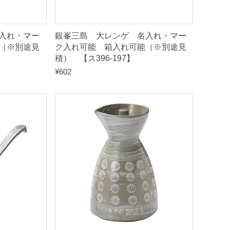
入れ・マー
銀峯三島 大レンゲ 名入れ・マー
（※別途見
ク入れ可能 箱入れ可能（※別途見
積） 【ス396-197】
¥
602