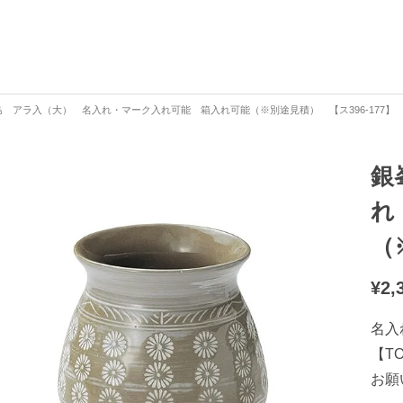
 アラ入（大） 名入れ・マーク入れ可能 箱入れ可能（※別途見積） 【ス396-177】
銀
れ
（
¥
2,
名入
【T
お願