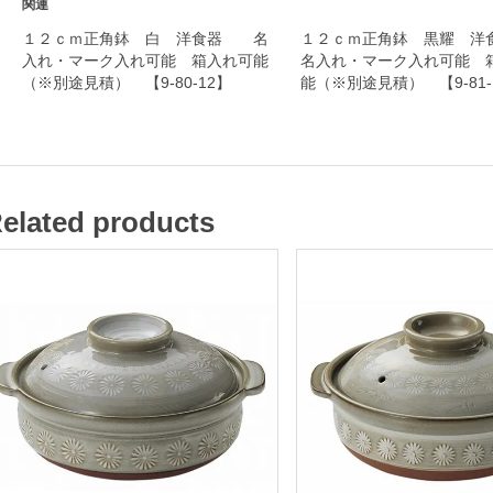
関連
マ
１２ｃｍ正角鉢 白 洋食器 名
１２ｃｍ正角鉢 黒耀
ー
入れ・マーク入れ可能 箱入れ可能
名入れ・マーク入れ可能 
（※別途見積） 【9-80-12】
能（※別途見積） 【9-81-
ク
入
れ
可
能
elated products
箱
入
れ
可
能
（
※
別