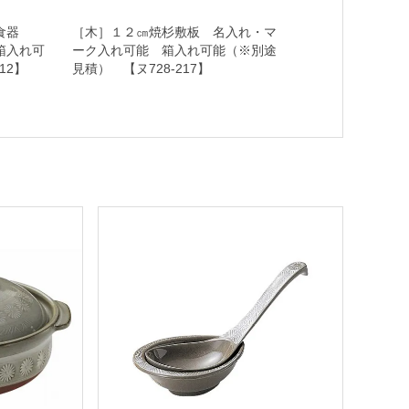
 洋食器
［木］１２㎝焼杉敷板 名入れ・マ
箱入れ可
ーク入れ可能 箱入れ可能（※別途
12】
見積） 【ヌ728-217】