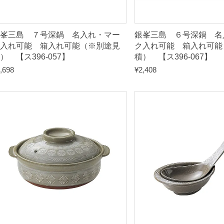
途
見
峯三島 ７号深鍋 名入れ・マー
銀峯三島 ６号深鍋 名
積
入れ可能 箱入れ可能（※別途見
ク入れ可能 箱入れ可能
）
） 【ス396-057】
積） 【ス396-067】
,698
¥
2,408
【
ス
3
9
6
-
1
7
7
】
q