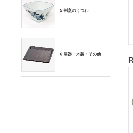
5.割烹のうつわ
6.漆器・木製・その他
R