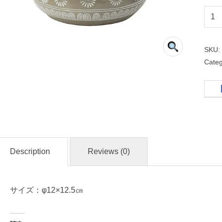
銀
峯
三
SKU
島
Cate
ア
ラ
入
（
大
）
Description
Reviews (0)
名
サイズ：φ12×12.5㎝
入
れ
・