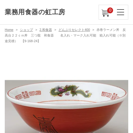
0
業務用食器の虹工房
Home
ショップ
2.和食器
どんぶりセレクト400
赤巻ラーメン丼 反
高台２２ｃｍ丼 三つ龍 和食器 名入れ・マーク入れ可能 箱入れ可能（※別
途見積） 【9-168-24】