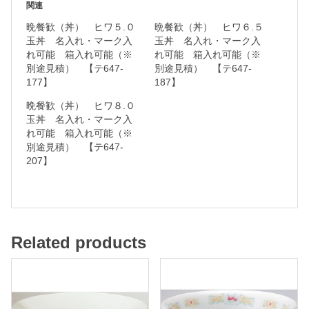
関連
晩餐歓（丼） ヒワ５.０
晩餐歓（丼） ヒワ６.５
三
玉丼 名入れ・マーク入
玉丼 名入れ・マーク入
れ可能 箱入れ可能（※
れ可能 箱入れ可能（※
つ
別途見積） 【テ647-
別途見積） 【テ647-
龍
177】
187】
晩餐歓（丼） ヒワ８.０
和
玉丼 名入れ・マーク入
れ可能 箱入れ可能（※
食
別途見積） 【テ647-
器
207】
名
入
Related products
れ
・
マ
ー