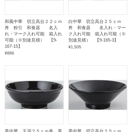
積
）
和風中華 切立高台２２ｃｍ
白中華 切立高台２５ｃｍ
丼 粉引 和食器 名入
丼 和食器 名入れ・マー
【
れ・マーク入れ可能 箱入れ
ク入れ可能 箱入れ可能（※
可能（※別途見積） 【9-
別途見積） 【9-165-3】
9
167-15】
¥
1,505
-
¥
886
1
6
8
-
2
4
】
q
u
黒中華 玉渕２５ｃｍ丼 黒
黒中華 切立高台２５ｃｍ
a