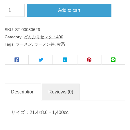
赤
Add to cart
巻
ラ
SKU:
ST-00030626
ー
Category:
どんぶりセレクト400
メ
Tags:
ラーメン
,
ラーメン丼
,
赤系
ン
丼
反
高
台
Description
Reviews (0)
２
２
サイズ：21.4×8.6・1,400cc
ｃ
ｍ
丼