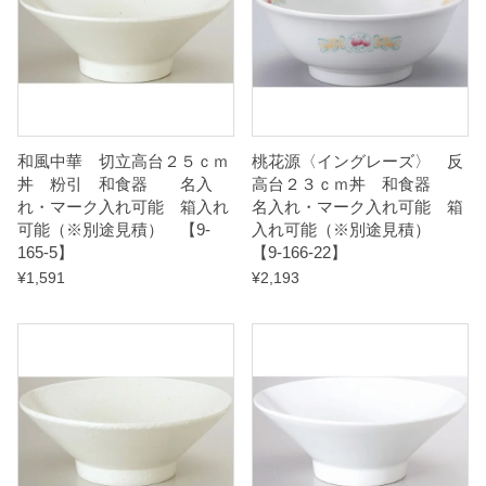
ク
入
れ
可
能
和風中華 切立高台２５ｃｍ
桃花源〈イングレーズ〉 反
丼 粉引 和食器 名入
高台２３ｃｍ丼 和食器
れ・マーク入れ可能 箱入れ
名入れ・マーク入れ可能 箱
箱
可能（※別途見積） 【9-
入れ可能（※別途見積）
入
165-5】
【9-166-22】
れ
¥
1,591
¥
2,193
可
能
（
※
別
途
見