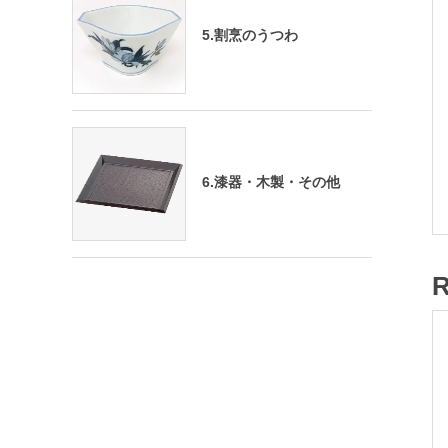
5.割烹のうつわ
6.漆器・木製・その他
R