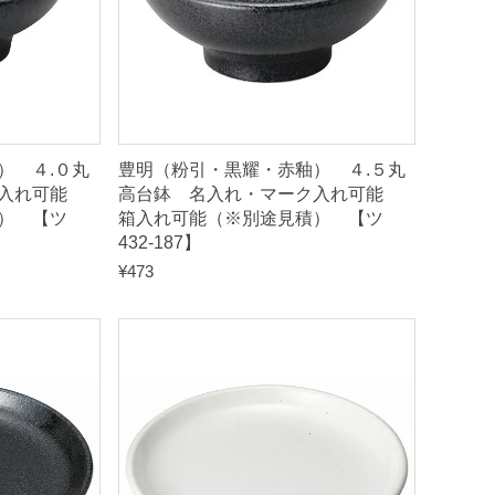
） ４.０丸
豊明（粉引・黒耀・赤釉） ４.５丸
ク入れ可能
高台鉢 名入れ・マーク入れ可能
） 【ツ
箱入れ可能（※別途見積） 【ツ
432-187】
¥
473