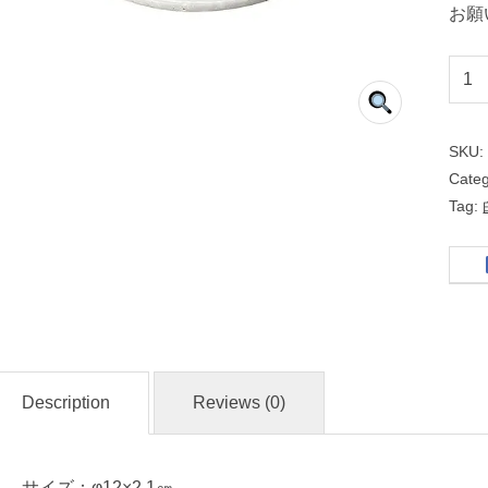
お願
豊
明
（
SKU
粉
Cate
引
Tag:
・
黒
耀
・
赤
釉
Description
Reviews (0)
）
４
サイズ：φ12×2.1㎝