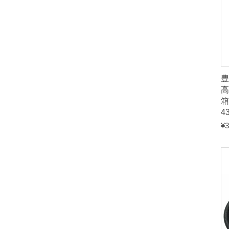
豊
箱
4
¥
3