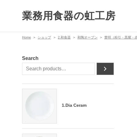
業務用食器の虹工房
Home
ショップ
2.和食器
和陶オープン
豊明（粉引・黒耀・
Search
1.Dia Ceram