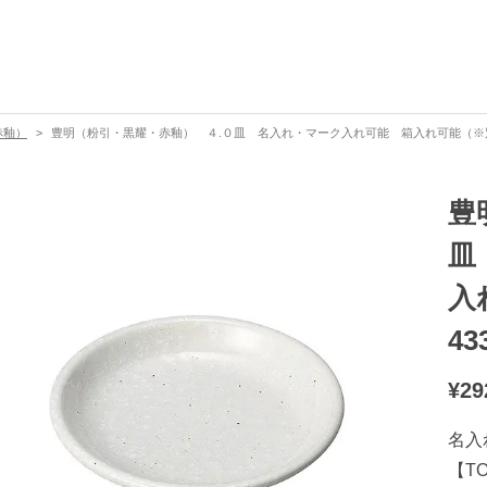
赤釉）
豊明（粉引・黒耀・赤釉） ４.０皿 名入れ・マーク入れ可能 箱入れ可能（※別途
豊
皿
入
43
¥
29
名入
【T