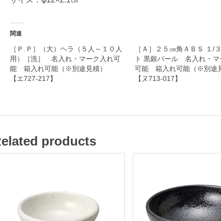
.
０
皿
関連
［Ｐ.Ｐ］（大）ヘラ（５人～１０人
［Ａ］２５㎝角ＡＢＳ １/
用）［洗］ 名入れ・マーク入れ可
ト 黒銀パール 名入れ・マ
名
能 箱入れ可能（※別途見積）
可能 箱入れ可能（※別
入
【エ727-217】
【ヌ713-017】
れ
・
マ
ー
elated products
ク
入
れ
可
能