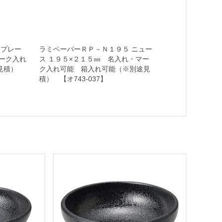
３プレー
ラミペーパーＲＰ－Ｎ１９５ ニュー
ーク入れ
ス １９５×２１５㎜ 名入れ・マー
途見積）
ク入れ可能 箱入れ可能（※別途見
積） 【オ743-037】