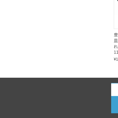
豊
皿
れ
1
¥
1