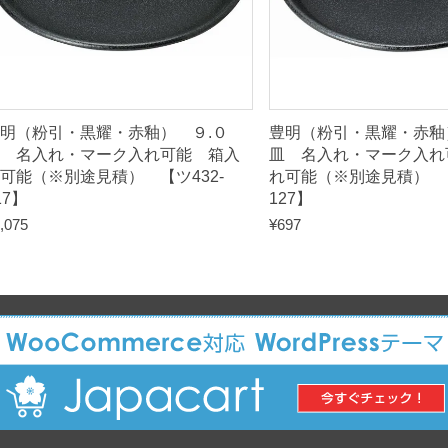
3
3
-
0
1
明（粉引・黒耀・赤釉） ９.０
豊明（粉引・黒耀・赤釉
7
 名入れ・マーク入れ可能 箱入
皿 名入れ・マーク入れ
】
可能（※別途見積） 【ツ432-
れ可能（※別途見積） 【
17】
127】
q
,075
¥
697
u
a
n
t
i
t
y