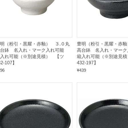
箱
入
れ
可
能
（
明（粉引・黒耀・赤釉） ３.０丸
豊明（粉引・黒耀・赤釉
※
高台鉢 名入れ・マーク入れ可能
高台鉢 名入れ・マー
入れ可能（※別途見積） 【ツ
箱入れ可能（※別途見積
別
32-107】
432-197】
途
96
¥
439
見
積
）
【
ツ
4