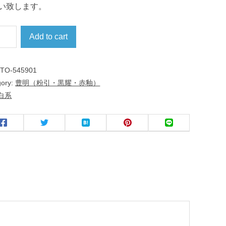
い致します。
Add to cart
:
TO-545901
gory:
豊明（粉引・黒耀・赤釉）
白系