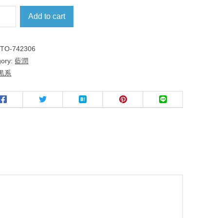
Add to cart
:
TO-742306
gory:
藍潤
黒系