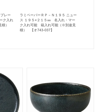
３プレー
ラミペーパーＲＰ－Ｎ１９５ ニュー
ーク入れ
ス １９５×２１５㎜ 名入れ・マー
途見積）
ク入れ可能 箱入れ可能（※別途見
積） 【オ743-037】