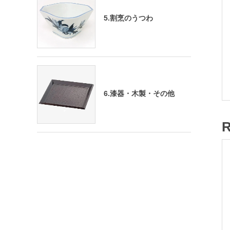
5.割烹のうつわ
6.漆器・木製・その他
R