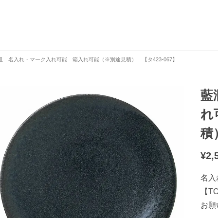
皿 名入れ・マーク入れ可能 箱入れ可能（※別途見積） 【タ423-067】
藍
れ
積
¥
2,
名入
【T
お願