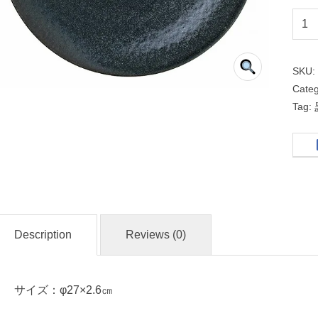
藍
潤
SKU
９
Cate
.
Tag:
０
皿
名
入
れ
Description
Reviews (0)
・
マ
ー
サイズ：φ27×2.6㎝
ク
入