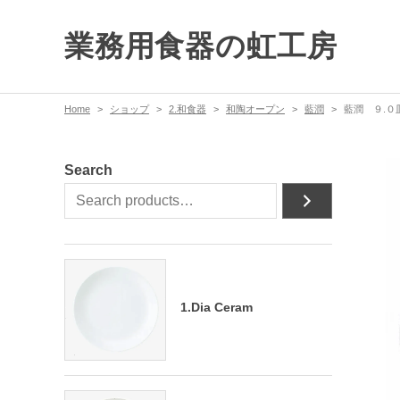
業務用食器の虹工房
Home
ショップ
2.和食器
和陶オープン
藍潤
藍潤 ９.０
Search
1.Dia Ceram