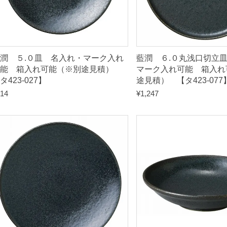
【
タ
4
潤 ５.０皿 名入れ・マーク入れ
藍潤 ６.０丸浅口切立
2
可能 箱入れ可能（※別途見積）
マーク入れ可能 箱入れ
タ423-027】
途見積） 【タ423-077
3
14
¥
1,247
-
0
6
7
】
q
u
a
n
t