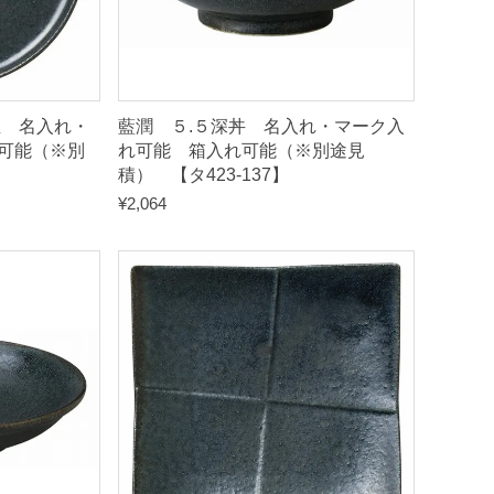
皿 名入れ・
藍潤 ５.５深丼 名入れ・マーク入
可能（※別
れ可能 箱入れ可能（※別途見
】
積） 【タ423-137】
¥
2,064