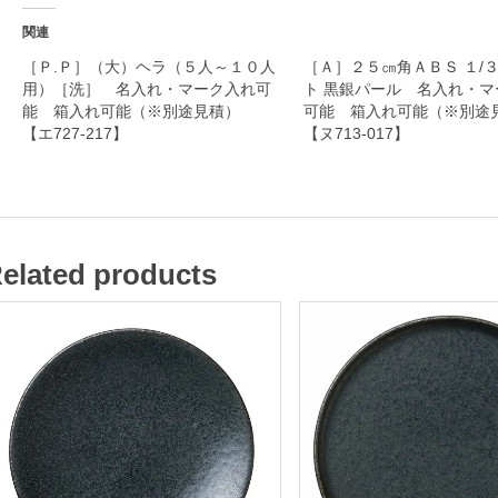
れ
関連
可
［Ｐ.Ｐ］（大）ヘラ（５人～１０人
［Ａ］２５㎝角ＡＢＳ １/
用）［洗］ 名入れ・マーク入れ可
ト 黒銀パール 名入れ・マ
能
能 箱入れ可能（※別途見積）
可能 箱入れ可能（※別
【エ727-217】
【ヌ713-017】
箱
入
れ
可
elated products
能
（
※
別
途
見
積
）