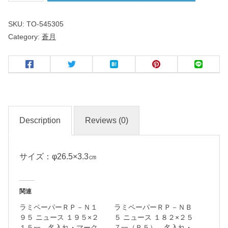
SKU:
TO-545305
９
Category:
蒼月
.
０
寸
皿
名
Description
Reviews (0)
入
れ
・
サイズ：φ26.5×3.3㎝
マ
ー
関連
ク
ラミペーパーＲＰ－Ｎ１
ラミペーパーＲＰ－ＮＢ
入
９５ ニュース １９５×２
５ ニュース １８２×２５
れ
１５㎜ 名入れ・マーク
７㎜（Ｂ５） 名入れ・