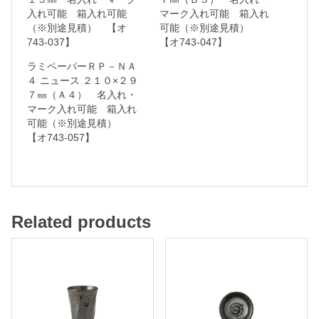
入れ可能 箱入れ可能
マーク入れ可能 箱入れ
可
（※別途見積） 【オ
可能（※別途見積）
能
743-037】
【オ743-047】
ラミペーパーＲＰ－ＮＡ
箱
４ ニュース ２１０×２９
７㎜（Ａ４） 名入れ・
入
マーク入れ可能 箱入れ
れ
可能（※別途見積）
【オ743-057】
可
能
（
※
Related products
別
途
見
積
）