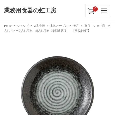
0
業務用食器の虹工房
Home
ショップ
2.和食器
和陶オープン
蒼月
蒼月 ９.０寸皿 名
入れ・マーク入れ可能 箱入れ可能（※別途見積） 【ラ425-057】