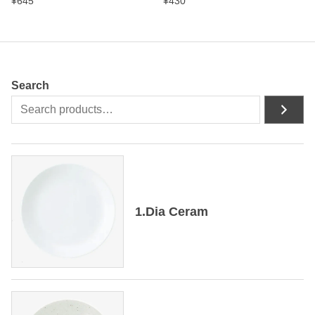
¥
645
¥
430
Search
1.Dia Ceram