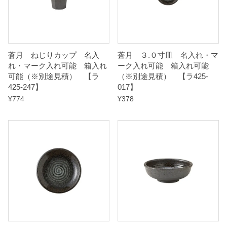
【
ラ
4
蒼月 ねじりカップ 名入
蒼月 ３.０寸皿 名入れ・マ
2
れ・マーク入れ可能 箱入れ
ーク入れ可能 箱入れ可能
5
可能（※別途見積） 【ラ
（※別途見積） 【ラ425-
-
425-247】
017】
0
¥
774
¥
378
5
7
】
q
u
a
n
t
i