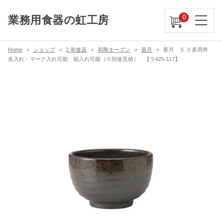
0
業務用食器の虹工房
Home
ショップ
2.和食器
和陶オープン
蒼月
蒼月 ５.０多用丼
名入れ・マーク入れ可能 箱入れ可能（※別途見積） 【ラ425-117】