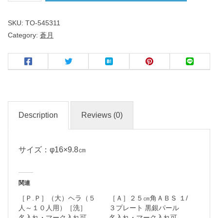
SKU:
TO-545311
５
Category:
蒼月
.
０
多
用
丼
Description
Reviews (0)
名
入
れ
サイズ：φ16×9.8㎝
・
マ
関連
ー
［Ｐ.Ｐ］（大）ヘラ（５
［Ａ］２５㎝角ＡＢＳ １/
ク
人～１０人用）［洗］
３プレート 黒銀パール
入
名入れ・マーク入れ可
名入れ・マーク入れ可