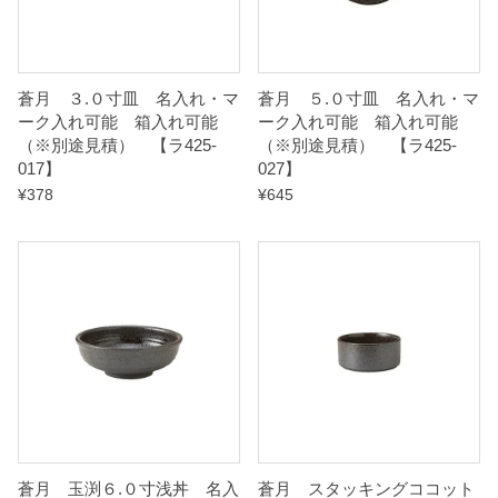
【
ラ
蒼月 ３.０寸皿 名入れ・マ
蒼月 ５.０寸皿 名入れ・マ
ーク入れ可能 箱入れ可能
ーク入れ可能 箱入れ可能
4
（※別途見積） 【ラ425-
（※別途見積） 【ラ425-
2
017】
027】
5
¥
378
¥
645
-
1
1
7
】
q
u
a
n
蒼月 玉渕６.０寸浅丼 名入
蒼月 スタッキングココット
t