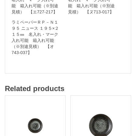
能 箱入れ可能（※別途
能 箱入れ可能（※別途
れ
見積） 【エ727-217】
見積） 【ヌ713-017】
可
ラミペーパーＲＰ－Ｎ１
能
９５ ニュース １９５×２
１５㎜ 名入れ・マーク
入れ可能 箱入れ可能
箱
（※別途見積） 【オ
入
743-037】
れ
可
能
（
Related products
※
別
途
見
積
）