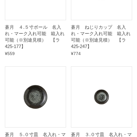
【
ラ
蒼月 ４.５寸ボール 名入
蒼月 ねじりカップ 名入
れ・マーク入れ可能 箱入れ
れ・マーク入れ可能 箱入れ
4
可能（※別途見積） 【ラ
可能（※別途見積） 【ラ
2
425-177】
425-247】
5
¥
559
¥
774
-
2
3
7
】
q
u
a
n
蒼月 ５.０寸皿 名入れ・マ
蒼月 ３.０寸皿 名入れ・マ
t