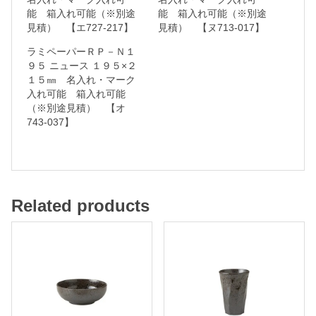
能 箱入れ可能（※別途
能 箱入れ可能（※別途
れ
見積） 【エ727-217】
見積） 【ヌ713-017】
可
ラミペーパーＲＰ－Ｎ１
能
９５ ニュース １９５×２
１５㎜ 名入れ・マーク
入れ可能 箱入れ可能
箱
（※別途見積） 【オ
入
743-037】
れ
可
能
（
Related products
※
別
途
見
積
）