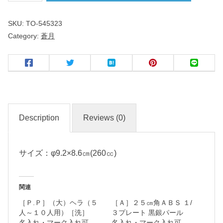
SKU:
TO-545323
ね
Category:
蒼月
じ
り
ロ
ッ
ク
Description
Reviews (0)
名
入
れ
サイズ：φ9.2×8.6㎝(260㏄)
・
マ
関連
ー
［Ｐ.Ｐ］（大）ヘラ（５
［Ａ］２５㎝角ＡＢＳ １/
ク
人～１０人用）［洗］
３プレート 黒銀パール
入
名入れ・マーク入れ可
名入れ・マーク入れ可