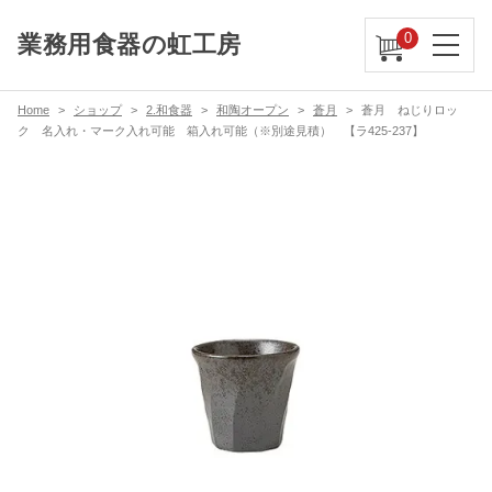
0
業務用食器の虹工房
Home
ショップ
2.和食器
和陶オープン
蒼月
蒼月 ねじりロッ
ク 名入れ・マーク入れ可能 箱入れ可能（※別途見積） 【ラ425-237】