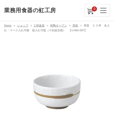
0
業務用食器の虹工房
Home
ショップ
2.和食器
和陶オープン
茶筋
茶筋 ３.５丼 名入
れ・マーク入れ可能 箱入れ可能（※別途見積） 【ロ460-097】