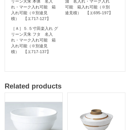
リーン天朱 本体 名入
溜 名入れ・マーク入れ
れ・マーク入れ可能 箱
可能 箱入れ可能（※別
能
入れ可能（※別途見
途見積） 【エ695-197】
積） 【エ717-127】
箱
［Ａ］５.５寸田楽入れ グ
入
リーン天朱 フタ 名入
れ・マーク入れ可能 箱
れ
入れ可能（※別途見
可
積） 【エ717-137】
能
（
※
別
Related products
途
見
積
）
【