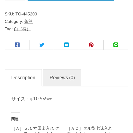
SKU:
TO-445209
３
Category:
茶筋
.
Tag:
白（柄）
５
丼
名
入
れ
Description
Reviews (0)
・
マ
サイズ：φ10.5×5㎝
ー
ク
入
関連
れ
［Ａ］５.５寸田楽入れ グ
［ＡＣ］タル型七味入れ
可