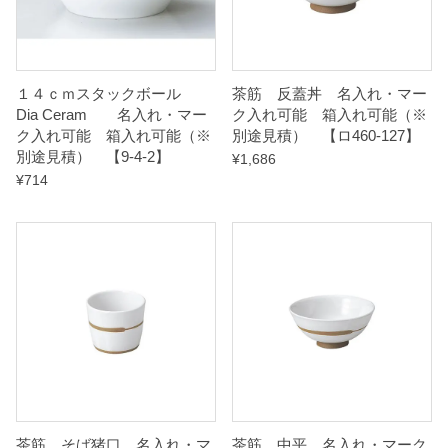
ロ
4
6
１４ｃｍスタックボール
茶筋 反蓋丼 名入れ・マー
0
Dia Ceram 名入れ・マー
ク入れ可能 箱入れ可能（※
ク入れ可能 箱入れ可能（※
別途見積） 【ロ460-127】
-
別途見積） 【9-4-2】
¥
1,686
0
¥
714
9
7
】
q
u
a
n
t
i
茶筋 そば猪口 名入れ・マ
茶筋 中平 名入れ・マーク
t