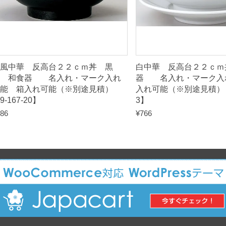
9
-
1
7
4
風中華 反高台２２ｃｍ丼 黒
白中華 反高台２２ｃｍ
-
耀 和食器 名入れ・マーク入れ
器 名入れ・マーク入
6
可能 箱入れ可能（※別途見積）
入れ可能（※別途見積） 【
9-167-20】
3】
】
86
¥
766
q
u
a
n
t
i
t
y