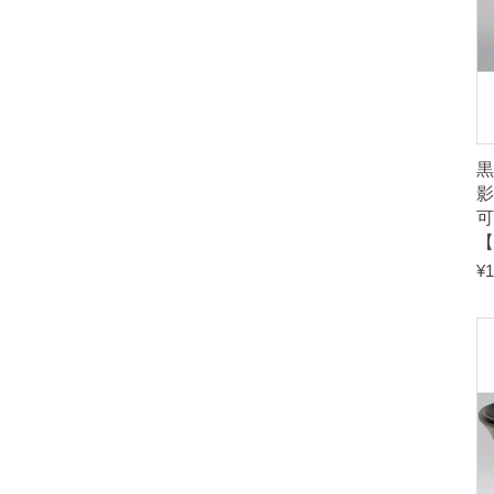
黒
【
¥
1