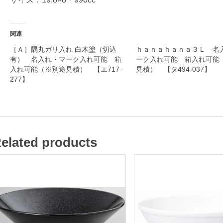
和
食
関連
器
［Ａ］隅丸ガリ入れ 白木塗（切込
ｈａｎａｈａｎａ３Ｌ 名
有） 名入れ・マーク入れ可能 箱
ーク入れ可能 箱入れ可能
入れ可能（※別途見積） 【エ717-
見積） 【タ494-037】
277】
名
入
れ
・
elated products
マ
ー
ク
入
れ
可