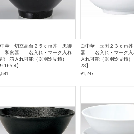
能
箱
入
れ
可
中華 切立高台２５ｃｍ丼 黒御
白中華 玉渕２３ｃｍ丼
能
影 和食器 名入れ・マーク入れ
器 名入れ・マーク入
可能 箱入れ可能（※別途見積）
入れ可能（※別途見積） 【
（
9-165-4】
23】
※
,591
¥
1,247
別
途
見
積
）
【