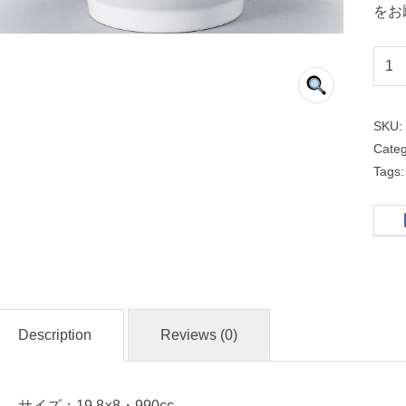
をお
色
絵
唐
SKU
子
Cate
Tags
切
立
高
台
２
０
Description
Reviews (0)
ｃ
ｍ
丼
サイズ：19.8×8・990cc