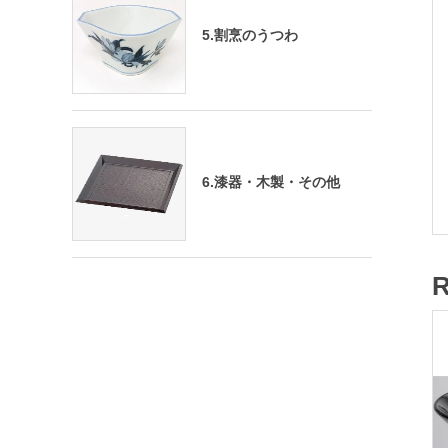
5.割烹のうつわ
6.漆器・木製・その他
R