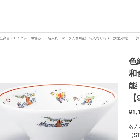
立高台２０ｃｍ丼 和食器 名入れ・マーク入れ可能 箱入れ可能（※別途見積） 【9-17
色
和
能
【9
¥
1,
名入
【S