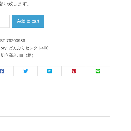
願い致します。
Add to cart
:
ST-76200936
gory:
どんぶりセレクト400
:
切立高台
,
白（柄）