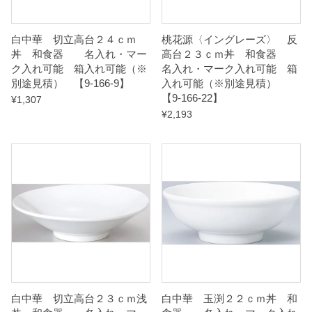
6
8
白中華 切立高台２４ｃｍ
桃花源〈イングレーズ〉 反
-
丼 和食器 名入れ・マー
高台２３ｃｍ丼 和食器
ク入れ可能 箱入れ可能（※
名入れ・マーク入れ可能 箱
1
別途見積） 【9-166-9】
入れ可能（※別途見積）
4
【9-166-22】
¥
1,307
】
¥
2,193
q
u
a
n
t
i
t
y
白中華 切立高台２３ｃｍ浅
白中華 玉渕２２ｃｍ丼 和