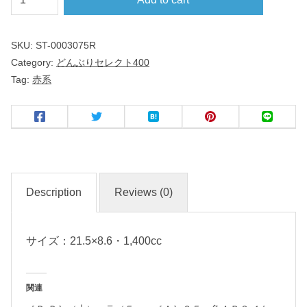
中
華
SKU:
ST-0003075R
Category:
どんぶりセレクト400
反
Tag:
赤系
高
台
２
２
ｃ
ｍ
Description
Reviews (0)
丼
サイズ：21.5×8.6・1,400cc
赤
和
関連
食