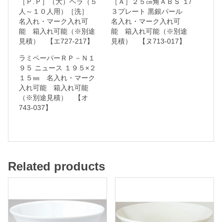
［Ｐ.Ｐ］（大）ヘラ（５
［Ａ］２５㎝角ＡＢＳ １/
器
人～１０人用）［洗］
３プレート 黒銀パール
名入れ・マーク入れ可
名入れ・マーク入れ可
能 箱入れ可能（※別途
能 箱入れ可能（※別途
見積） 【エ727-217】
見積） 【ヌ713-017】
名
ラミペーパーＲＰ－Ｎ１
入
９５ ニュース １９５×２
１５㎜ 名入れ・マーク
れ
入れ可能 箱入れ可能
・
（※別途見積） 【オ
マ
743-037】
ー
ク
入
れ
Related products
可
能
箱