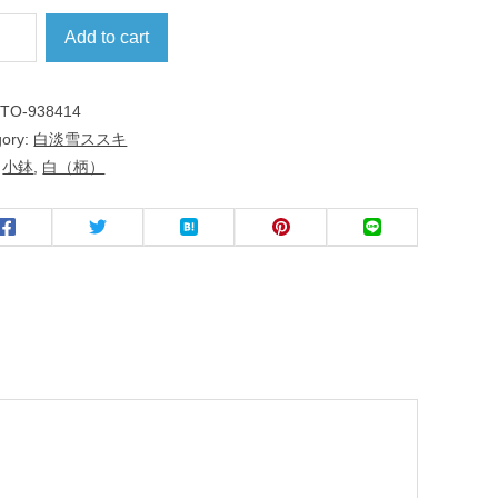
Add to cart
:
TO-938414
gory:
白淡雪ススキ
:
小鉢
,
白（柄）