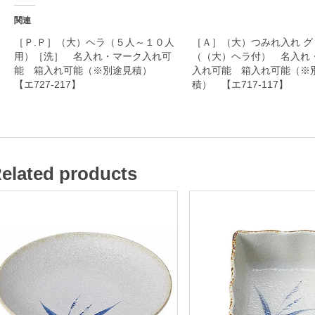
れ
関連
・
［Ｐ.Ｐ］（大）ヘラ（５人～１０人
［Ａ］（大）つみれ入れ グ
用）［洗］ 名入れ・マーク入れ可
（（大）ヘラ付） 名入れ
マ
能 箱入れ可能（※別途見積）
入れ可能 箱入れ可能（※
ー
【エ727-217】
積） 【エ717-117】
ク
入
れ
可
elated products
能
箱
入
れ
可
能
（