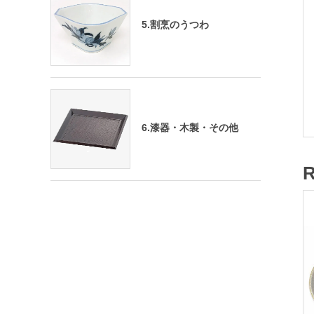
5.割烹のうつわ
6.漆器・木製・その他
R