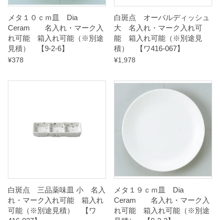
】
メタ１０ｃｍ皿 Dia
白斑点 オーバルディッシュ
q
Ceram 名入れ・マーク入
大 名入れ・マーク入れ可
u
れ可能 箱入れ可能（※別途
能 箱入れ可能（※別途見
見積） 【9-2-6】
積） 【ワ416-067】
a
¥
378
¥
1,978
n
t
i
t
y
白斑点 三品薬味皿 小 名入
メタ１９ｃｍ皿 Dia
れ・マーク入れ可能 箱入れ
Ceram 名入れ・マーク入
可能（※別途見積） 【ワ
れ可能 箱入れ可能（※別途