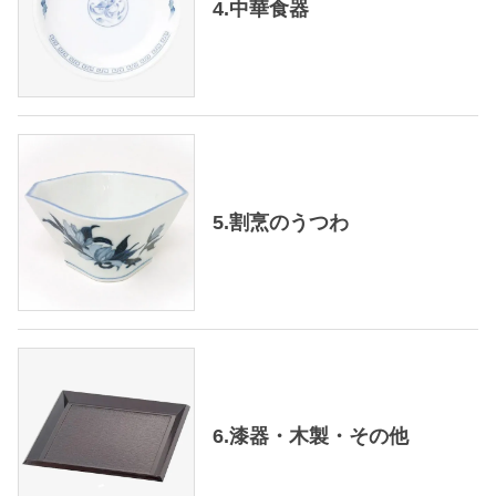
4.中華食器
5.割烹のうつわ
6.漆器・木製・その他