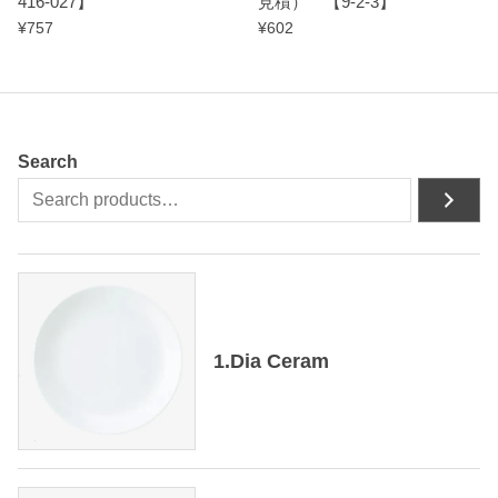
416-027】
見積） 【9-2-3】
¥
757
¥
602
Search
1.Dia Ceram