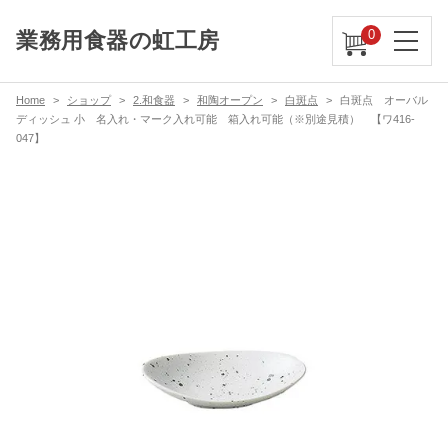
0
業務用食器の虹工房
Home
ショップ
2.和食器
和陶オープン
白斑点
白斑点 オーバル
ディッシュ 小 名入れ・マーク入れ可能 箱入れ可能（※別途見積） 【ワ416-
047】