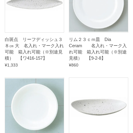
※
別
途
見
積
白斑点 リーフディッシュ３
リム２３ｃｍ皿 Dia
８㎝ 大 名入れ・マーク入れ
Ceram 名入れ・マーク入
）
可能 箱入れ可能（※別途見
れ可能 箱入れ可能（※別途
積） 【ワ416-157】
見積） 【9-2-8】
【
¥
1,333
¥
860
ワ
4
1
6
-
0
4
7