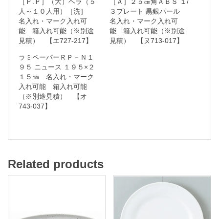
［Ｐ.Ｐ］（大）ヘラ（５
［Ａ］２５㎝角ＡＢＳ １/
れ
人～１０人用）［洗］
３プレート 黒銀パール
名入れ・マーク入れ可
名入れ・マーク入れ可
・
能 箱入れ可能（※別途
能 箱入れ可能（※別途
マ
見積） 【エ727-217】
見積） 【ヌ713-017】
ー
ラミペーパーＲＰ－Ｎ１
ク
９５ ニュース １９５×２
１５㎜ 名入れ・マーク
入
入れ可能 箱入れ可能
れ
（※別途見積） 【オ
可
743-037】
能
箱
入
Related products
れ
可
能
（