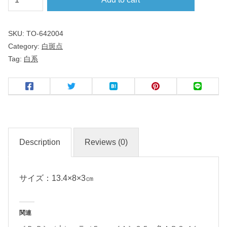
斑
点
SKU:
TO-642004
Category:
白斑点
オ
Tag:
白系
ー
バ
ル
デ
ィ
ッ
Description
Reviews (0)
シ
ュ
サイズ：13.4×8×3㎝
小
名
関連
入