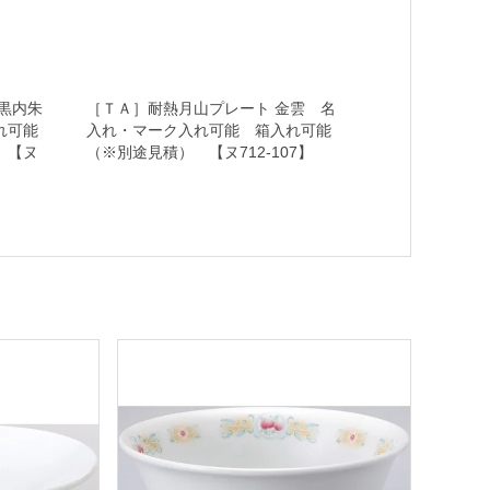
黒内朱
［ＴＡ］耐熱月山プレート 金雲 名
入れ可能
入れ・マーク入れ可能 箱入れ可能
 【ヌ
（※別途見積） 【ヌ712-107】