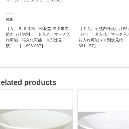
食
器
関連
［Ａ］８.５寸木目松花堂 黒渕朱内
［ＴＡ］耐熱内外乱引汁椀 
塗無（仕切別） 名入れ・マーク入
（小） 名入れ・マーク
名
れ可能 箱入れ可能（※別途見
箱入れ可能（※別途見積）
入
積） 【エ696-067】
691-157】
れ
・
マ
ー
elated products
ク
入
れ
可
能