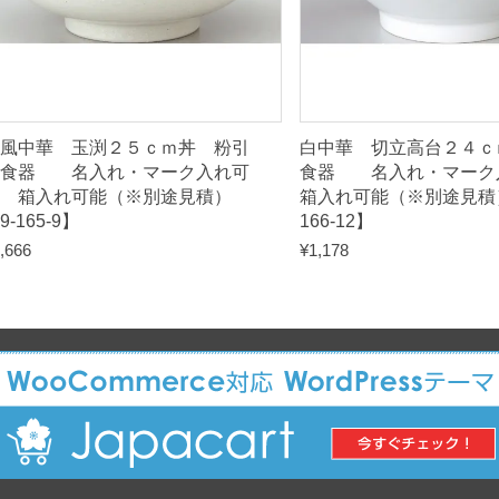
1
6
8
-
7
和風中華 玉渕２５ｃｍ丼 粉引
白中華 切立高台２４ｃ
】
和食器 名入れ・マーク入れ可
食器 名入れ・マー
q
能 箱入れ可能（※別途見積）
箱入れ可能（※別途見積）
9-165-9】
166-12】
u
,666
¥
1,178
a
n
t
i
t
y