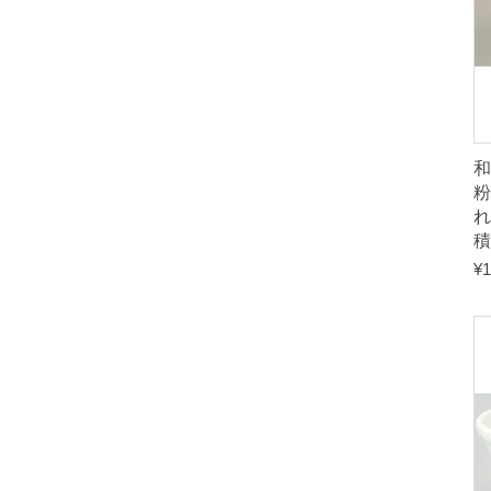
れ
積
¥
1