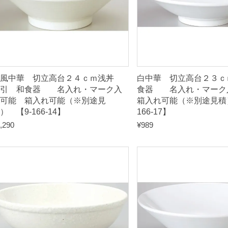
箱
入
れ
可
能
（
和風中華 切立高台２４ｃｍ浅丼
白中華 切立高台２３ｃ
※
粉引 和食器 名入れ・マーク入
食器 名入れ・マー
可能 箱入れ可能（※別途見
箱入れ可能（※別途見積）
別
） 【9-166-14】
166-17】
途
,290
¥
989
見
積
）
【
9
-