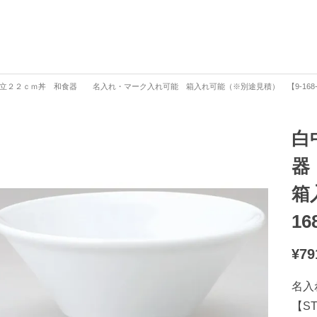
立２２ｃｍ丼 和食器 名入れ・マーク入れ可能 箱入れ可能（※別途見積） 【9-168-
白
器
箱
16
¥
79
名入
【S