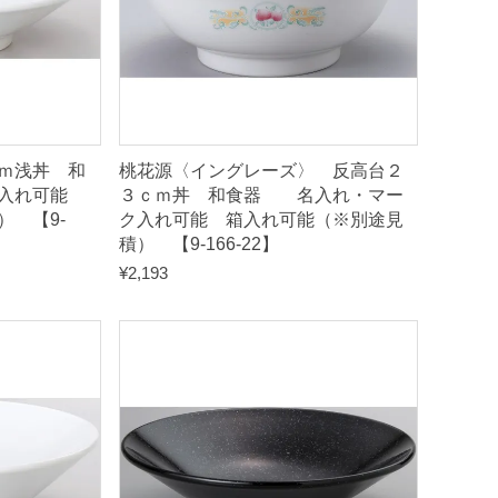
ｍ浅丼 和
桃花源〈イングレーズ〉 反高台２
ク入れ可能
３ｃｍ丼 和食器 名入れ・マー
 【9-
ク入れ可能 箱入れ可能（※別途見
積） 【9-166-22】
¥
2,193