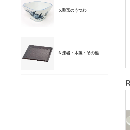
5.割烹のうつわ
6.漆器・木製・その他
R