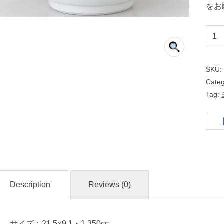
をお
白
中
華
SKU
Cate
新
Tag:
切
立
２
２
ｃ
ｍ
Description
Reviews (0)
丼
和
サイズ：21.5×9.1・1,350cc