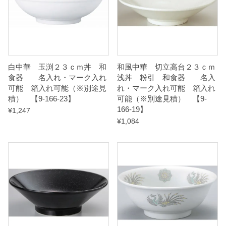
可
能
（
※
別
白中華 玉渕２３ｃｍ丼 和
和風中華 切立高台２３ｃｍ
食器 名入れ・マーク入れ
浅丼 粉引 和食器 名入
途
可能 箱入れ可能（※別途見
れ・マーク入れ可能 箱入れ
見
積） 【9-166-23】
可能（※別途見積） 【9-
積
166-19】
¥
1,247
¥
1,084
）
【
9
-
1
6
8