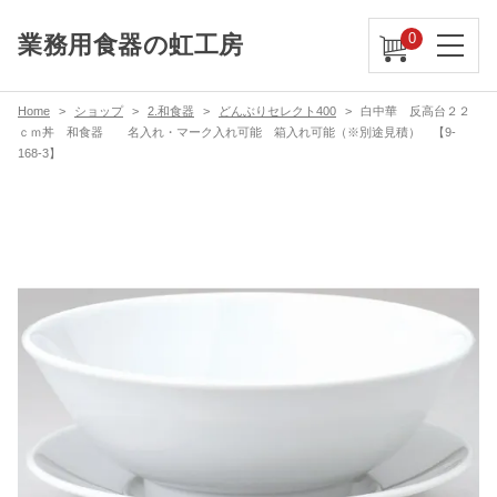
0
業務用食器の虹工房
Home
ショップ
2.和食器
どんぶりセレクト400
白中華 反高台２２
ｃｍ丼 和食器 名入れ・マーク入れ可能 箱入れ可能（※別途見積） 【9-
168-3】