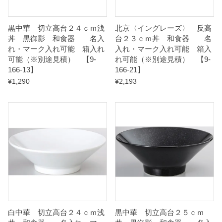
-
3
黒中華 切立高台２４ｃｍ浅
北京〈イングレーズ〉 反高
】
丼 黒御影 和食器 名入
台２３ｃｍ丼 和食器 名
れ・マーク入れ可能 箱入れ
入れ・マーク入れ可能 箱入
q
可能（※別途見積） 【9-
れ可能（※別途見積） 【9-
u
166-13】
166-21】
a
¥
1,290
¥
2,193
n
t
i
t
y
白中華 切立高台２４ｃｍ浅
黒中華 切立高台２５ｃｍ