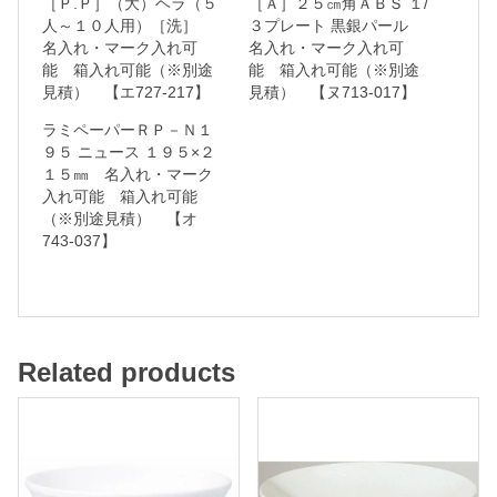
［Ｐ.Ｐ］（大）ヘラ（５
［Ａ］２５㎝角ＡＢＳ １/
人～１０人用）［洗］
３プレート 黒銀パール
名入れ・マーク入れ可
名入れ・マーク入れ可
名
能 箱入れ可能（※別途
能 箱入れ可能（※別途
入
見積） 【エ727-217】
見積） 【ヌ713-017】
れ
ラミペーパーＲＰ－Ｎ１
・
９５ ニュース １９５×２
１５㎜ 名入れ・マーク
マ
入れ可能 箱入れ可能
ー
（※別途見積） 【オ
ク
743-037】
入
れ
可
能
Related products
箱
入
れ