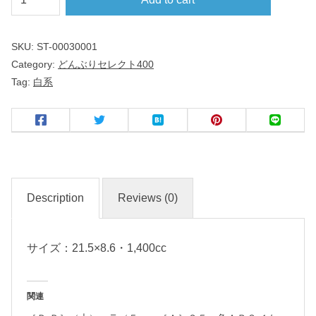
中
華
SKU:
ST-00030001
Category:
どんぶりセレクト400
反
Tag:
白系
高
台
２
２
ｃ
ｍ
Description
Reviews (0)
丼
サイズ：21.5×8.6・1,400cc
和
食
器
関連