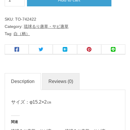
球
る
SKU:
TO-742422
り
Category:
琉球るり唐草・サビ唐草
唐
Tag:
白（柄）
草
・
サ
ビ
唐
草
Description
Reviews (0)
５
サイズ：φ15.2×2㎝
.
０
皿
関連