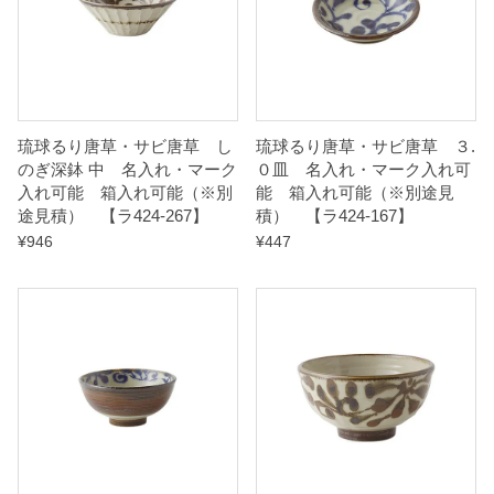
能
（
※
別
途
琉球るり唐草・サビ唐草 し
琉球るり唐草・サビ唐草 ３.
のぎ深鉢 中 名入れ・マーク
０皿 名入れ・マーク入れ可
見
入れ可能 箱入れ可能（※別
能 箱入れ可能（※別途見
積
途見積） 【ラ424-267】
積） 【ラ424-167】
）
¥
946
¥
447
【
ラ
4
2
4
-
2