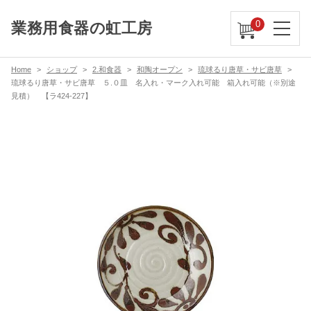
0
業務用食器の虹工房
Home
ショップ
2.和食器
和陶オープン
琉球るり唐草・サビ唐草
琉球るり唐草・サビ唐草 ５.０皿 名入れ・マーク入れ可能 箱入れ可能（※別途
見積） 【ラ424-227】