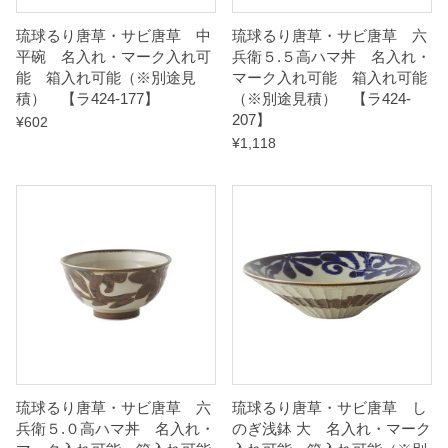
2
琉球るり唐草・サビ唐草 中
琉球るり唐草・サビ唐草 六
7
平碗 名入れ・マーク入れ可
兵衛５.５高ハマ丼 名入れ・
】
能 箱入れ可能（※別途見
マーク入れ可能 箱入れ可能
積） 【ラ424-177】
（※別途見積） 【ラ424-
q
207】
¥
602
u
¥
1,118
a
n
t
i
t
y
琉球るり唐草・サビ唐草 六
琉球るり唐草・サビ唐草 し
兵衛５.０高ハマ丼 名入れ・
のぎ浅鉢 大 名入れ・マーク