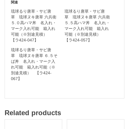
関連
.
琉球るり唐草・サビ唐
琉球るり唐草・サビ唐
０
草 琉球ヌキ唐草 六兵衛
草 琉球ヌキ唐草 六兵衛
５.０高ハマ丼 名入れ・
５.５高ハマ丼 名入れ・
高
マーク入れ可能 箱入れ
マーク入れ可能 箱入れ
ハ
可能（※別途見積）
可能（※別途見積）
マ
【ラ424-047】
【ラ424-057】
丼
琉球るり唐草・サビ唐
草 琉球ヌキ唐草 ６.５そ
ば丼 名入れ・マーク入
名
れ可能 箱入れ可能（※
入
別途見積） 【ラ424-
067】
れ
・
マ
ー
Related products
ク
入
れ