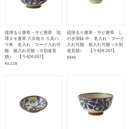
【
ラ
4
2
琉球るり唐草・サビ唐草 琉
琉球るり唐草・サビ唐草 し
球ヌキ唐草 六兵衛５.５高ハ
のぎ深鉢 中 名入れ・マーク
4
マ丼 名入れ・マーク入れ可
入れ可能 箱入れ可能（※別
-
能 箱入れ可能（※別途見
途見積） 【ラ424-267】
0
積） 【ラ424-057】
¥
946
¥
1,118
1
7
】
q
u
a
n
t
i