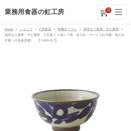
0
業務用食器の虹工房
Home
ショップ
2.和食器
和陶オープン
琉球るり唐草・サビ唐草
琉球るり唐草・サビ唐草 六兵衛５.０高ハマ丼 名入れ・マーク入れ可能 箱入れ
可能（※別途見積） 【ラ424-017】