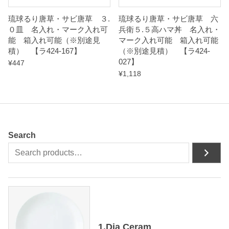
t
琉球るり唐草・サビ唐草 ３.
琉球るり唐草・サビ唐草 六
y
０皿 名入れ・マーク入れ可
兵衛５.５高ハマ丼 名入れ・
能 箱入れ可能（※別途見
マーク入れ可能 箱入れ可能
積） 【ラ424-167】
（※別途見積） 【ラ424-
027】
¥
447
¥
1,118
Search
1.Dia Ceram