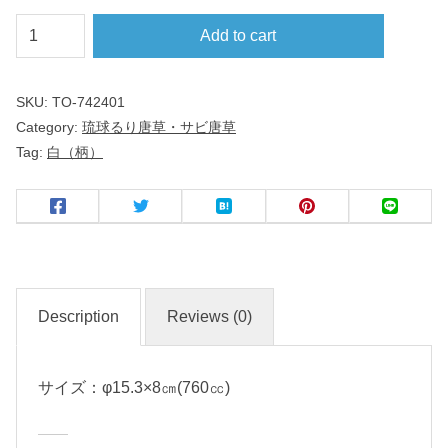
琉
Add to cart
球
る
SKU:
TO-742401
り
Category:
琉球るり唐草・サビ唐草
唐
Tag:
白（柄）
草
・
サ
ビ
唐
草
Description
Reviews (0)
六
サイズ：φ15.3×8㎝(760㏄)
兵
衛
５