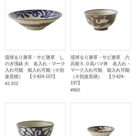
可
能
箱
入
れ
琉球るり唐草・サビ唐草 し
琉球るり唐草・サビ唐草 六
可
のぎ浅鉢 大 名入れ・マーク
兵衛５.０高ハマ丼 名入れ・
能
入れ可能 箱入れ可能（※別
マーク入れ可能 箱入れ可能
（
途見積） 【ラ424-107】
（※別途見積） 【ラ424-
197】
¥
2,322
※
¥
860
別
途
見
積
）