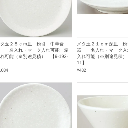
入
れ
可
能
（
※
タ玉２８ｃｍ皿 粉引 中華食
メタ玉２１ｃｍ深皿 粉
別
器 名入れ・マーク入れ可能 箱
器 名入れ・マーク入
れ可能（※別途見積） 【9-192-
入れ可能（※別途見積） 【
途
】
11】
見
,084
¥
482
積
）
【
9
-
1