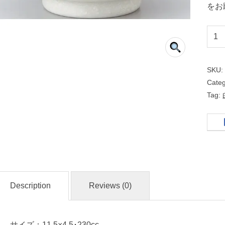
をお
玉
渕
１
SKU
２
Cate
ｃ
Tag:
ｍ
鉢
粉
引
Description
Reviews (0)
中
華
食
サイズ：11.5×4.5･230cc