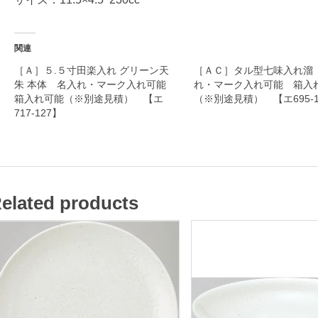
器
関連
名
［Ａ］５.５寸田楽入れ グリーン天
［ＡＣ］タル型七味入れ溜
朱 本体 名入れ・マーク入れ可能
れ・マーク入れ可能 箱入
入
箱入れ可能（※別途見積） 【エ
（※別途見積） 【エ695-1
れ
717-127】
・
マ
ー
ク
elated products
入
れ
可
能
箱