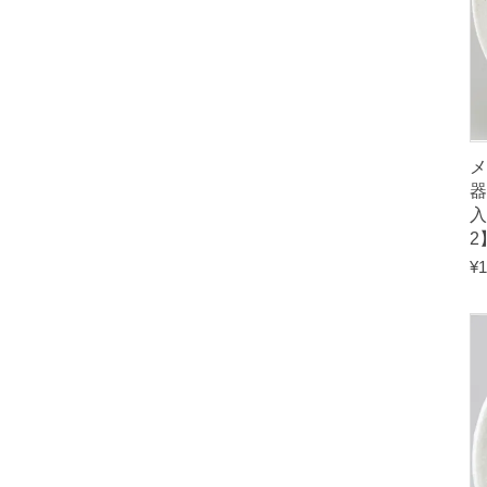
メ
入
2
¥
1