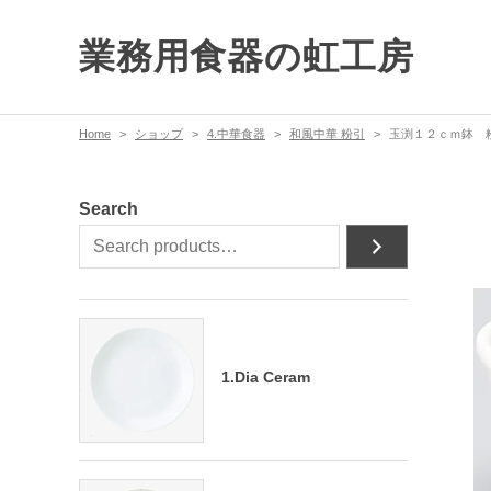
業務用食器の虹工房
Home
ショップ
4.中華食器
和風中華 粉引
玉渕１２ｃｍ鉢 
Search
1.Dia Ceram