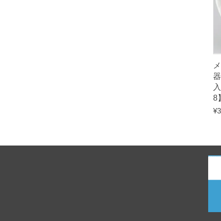
メ
入
8
¥
3