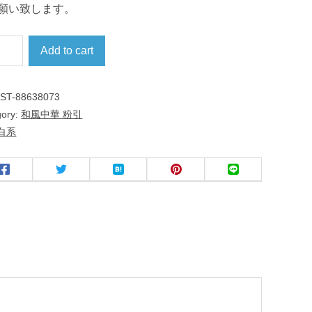
願い致します。
Add to cart
:
ST-88638073
gory:
和風中華 粉引
白系