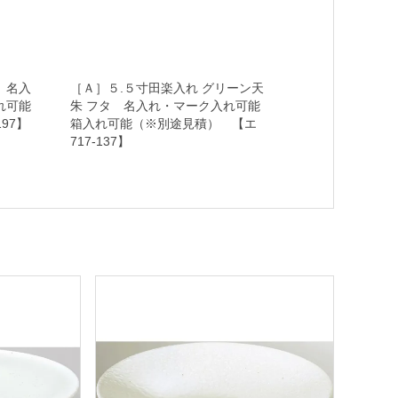
 名入
［Ａ］５.５寸田楽入れ グリーン天
れ可能
朱 フタ 名入れ・マーク入れ可能
97】
箱入れ可能（※別途見積） 【エ
717-137】