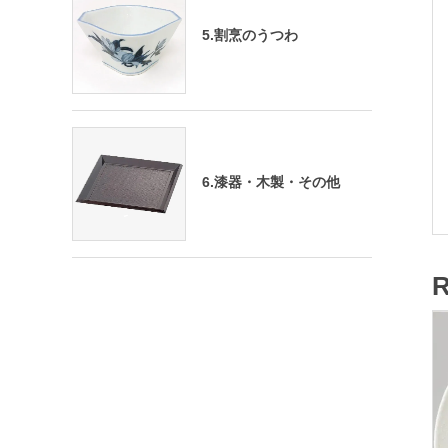
5.割烹のうつわ
6.漆器・木製・その他
R