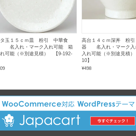
9
4
-
8
】
タ玉１５ｃｍ皿 粉引 中華食
高台１４ｃｍ深丼 粉
q
器 名入れ・マーク入れ可能 箱
器 名入れ・マーク入
u
れ可能（※別途見積） 【9-192-
入れ可能（※別途見積） 【
】
10】
a
09
¥
498
n
t
i
t
y