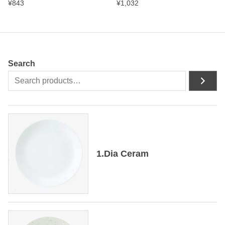
¥
843
¥
1,032
Search
1.Dia Ceram