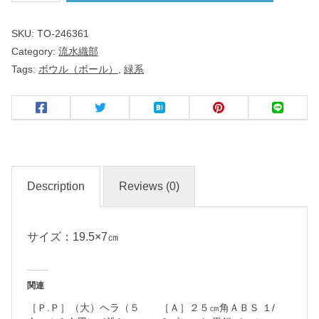
織
SKU:
TO-246361
部
Category:
流水織部
Tags:
ボウル（ボール）
,
緑系
６
.
３
ボ
ー
ル
Description
Reviews (0)
名
サイズ：19.5×7㎝
入
れ
・
関連
マ
［Ｐ.Ｐ］（大）ヘラ（５
［Ａ］２５㎝角ＡＢＳ １/
ー