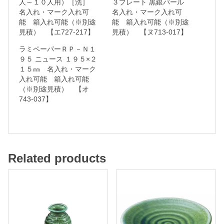
人～１０人用）［洗］
３プレート 黒銀パール
名入れ・マーク入れ可
名入れ・マーク入れ可
ク
能 箱入れ可能（※別途
能 箱入れ可能（※別途
入
見積） 【エ727-217】
見積） 【ヌ713-017】
れ
ラミペーパーＲＰ－Ｎ１
可
９５ ニュース １９５×２
１５㎜ 名入れ・マーク
能
入れ可能 箱入れ可能
（※別途見積） 【オ
箱
743-037】
入
れ
可
能
Related products
（
※
別
途
見