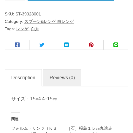
レ
SKU:
ST-39028001
ン
Category:
スプーン&レンゲ 白レンゲ
ゲ
Tags:
レンゲ
,
白系
中
華
食
器
Description
Reviews (0)
名
サイズ：15×4.4･15㏄
入
れ
・
関連
マ
フォルム・リンツ（Ｋ３
［石］桜島１５㎝丸遠赤
ー