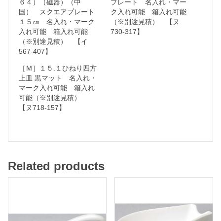
６４）（磁器）（中
プレート 名入れ・マー
国） スクエアプレート
ク入れ可能 箱入れ可能
ク
１５㎝ 名入れ・マーク
（※別途見積） 【ヌ
入
入れ可能 箱入れ可能
730-317】
れ
（※別途見積） 【イ
567-407】
可
［Ｍ］１５.１ひねり四方
能
上皿 黒マット 名入れ・
マーク入れ可能 箱入れ
箱
可能（※別途見積）
【ヌ718-157】
入
れ
可
能
Related products
（
※
別
途
見