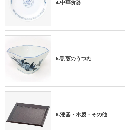
4.中華食器
5.割烹のうつわ
6.漆器・木製・その他