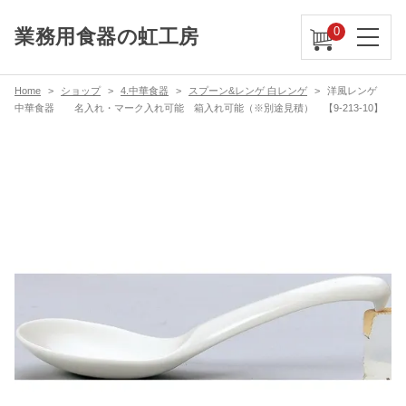
0
業務用食器の虹工房
Home
ショップ
4.中華食器
スプーン&レンゲ 白レンゲ
洋風レンゲ
中華食器 名入れ・マーク入れ可能 箱入れ可能（※別途見積） 【9-213-10】