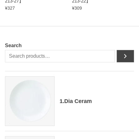
213-27】
213-22】
¥
327
¥
309
Search
1.Dia Ceram