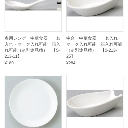
積
）
【
多用レンゲ 中華食器 名
中台 中華食器 名入れ・
9
入れ・マーク入れ可能 箱入
マーク入れ可能 箱入れ可能
-
れ可能（※別途見積） 【9-
（※別途見積） 【9-213-
2
213-11】
25】
¥
180
¥
284
1
3
-
1
0
】
q
u
a