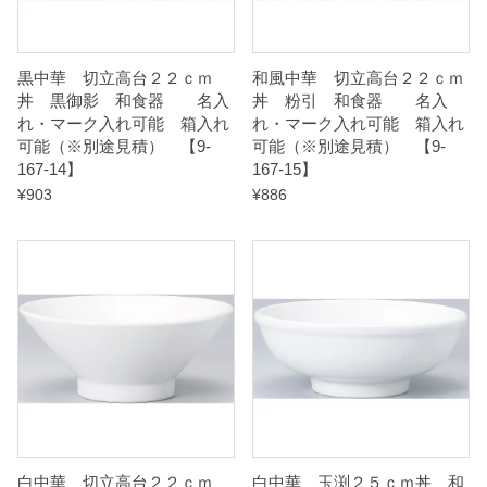
積
）
黒中華 切立高台２２ｃｍ
和風中華 切立高台２２ｃｍ
丼 黒御影 和食器 名入
丼 粉引 和食器 名入
【
れ・マーク入れ可能 箱入れ
れ・マーク入れ可能 箱入れ
可能（※別途見積） 【9-
可能（※別途見積） 【9-
9
167-14】
167-15】
-
¥
903
¥
886
1
6
9
-
3
】
q
u
a
白中華 切立高台２２ｃｍ
白中華 玉渕２５ｃｍ丼 和
n