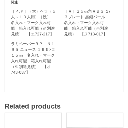
関連
２
［Ｐ.Ｐ］（大）ヘラ（５
［Ａ］２５㎝角ＡＢＳ １/
ｃ
人～１０人用）［洗］
３プレート 黒銀パール
名入れ・マーク入れ可
名入れ・マーク入れ可
ｍ
能 箱入れ可能（※別途
能 箱入れ可能（※別途
丼
見積） 【エ727-217】
見積） 【ヌ713-017】
ラミペーパーＲＰ－Ｎ１
和
９５ ニュース １９５×２
１５㎜ 名入れ・マーク
食
入れ可能 箱入れ可能
器
（※別途見積） 【オ
743-037】
名
入
れ
Related products
・
マ
ー