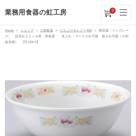
0
業務用食器の虹工房
Home
ショップ
2.和食器
どんぶりセレクト400
桃花源〈イングレー
ズ〉 反高台２２ｃｍ丼 和食器 名入れ・マーク入れ可能 箱入れ可能（※別
途見積） 【9-169-3】