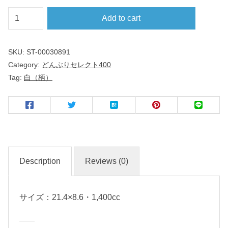
桃
Add to cart
花
源
SKU:
ST-00030891
〈
Category:
どんぶりセレクト400
イ
Tag:
白（柄）
ン
グ
レ
ー
ズ
〉
Description
Reviews (0)
反
サイズ：21.4×8.6・1,400cc
高
台
２