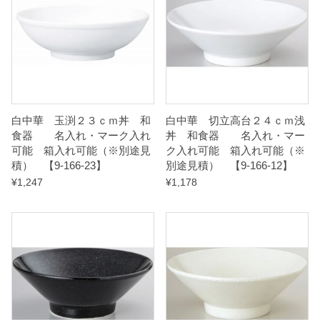
ク
入
れ
可
能
白中華 玉渕２３ｃｍ丼 和
白中華 切立高台２４ｃｍ浅
食器 名入れ・マーク入れ
丼 和食器 名入れ・マー
箱
可能 箱入れ可能（※別途見
ク入れ可能 箱入れ可能（※
入
積） 【9-166-23】
別途見積） 【9-166-12】
れ
¥
1,247
¥
1,178
可
能
（
※
別
途
見