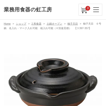
0
業務用食器の虹工房
Home
ショップ
2.和食器
土鍋オープン
柚子天目
柚子天目 ６号
鍋 名入れ・マーク入れ可能 箱入れ可能（※別途見積） 【ス397-357】