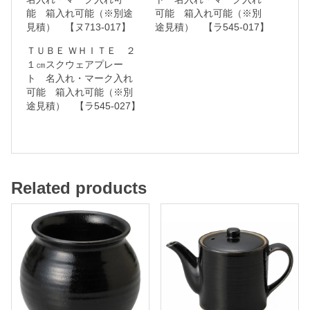
能 箱入れ可能（※別途
可能 箱入れ可能（※別
可
見積） 【ヌ713-017】
途見積） 【ラ545-017】
能
ＴＵＢＥ ＷＨＩＴＥ ２
１㎝スクウェアプレー
箱
ト 名入れ・マーク入れ
可能 箱入れ可能（※別
入
途見積） 【ラ545-027】
れ
可
能
（
Related products
※
別
途
見
積
）