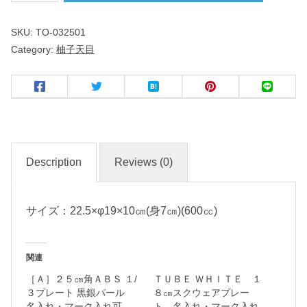
天
SKU:
TO-032501
目
Category:
柚子天目
６
号
鍋
名
Description
Reviews (0)
入
れ
・
サイズ：22.5×φ19×10㎝(身7㎝)(600㏄)
マ
ー
関連
ク
［Ａ］２５㎝角ＡＢＳ １/
ＴＵＢＥ ＷＨＩＴＥ １
入
３プレート 黒銀パール
８㎝スクウェアプレー
れ
名入れ・マーク入れ可
ト 名入れ・マーク入れ