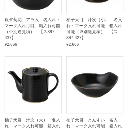
【
ス
銀峯菊花 アラ入 名入れ・
柚子天目 汁次（小） 名入
3
マーク入れ可能 箱入れ可能
れ・マーク入れ可能 箱入れ
（※別途見積） 【ス397-
可能（※別途見積） 【ス
9
437】
397-427】
7
¥
2,666
¥
2,666
-
3
5
7
】
q
u
a
n
t
柚子天目 汁次（大） 名入
柚子天目 とんすい 名入
れ・マーク入れ可能 箱入れ
れ・マーク入れ可能 箱入れ
i